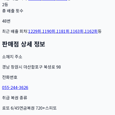
2등
총 배출 횟수
48
번
최근 배출 회차:
1229
회
,
1190
회
,
1181
회
,
1163
회
,
1162
회
등
판매점 상세 정보
소재지 주소
경남 창원시 마산합포구 북성로 98
전화번호
055-244-3626
취급 복권 종류
로또 6/45
연금복권 720+
스피또