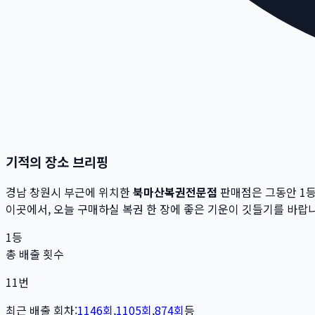
기적의 장소 브리핑
경남 창원시
부근에 위치한
북마산복권전문점
판매점은 그동안 1
이곳에서,
오늘 구매하실 복권 한 장에 좋은 기운이 깃들기를 바랍니
1등
총 배출 횟수
11
번
최근 배출 회차:
1146
회
,
1105
회
,
874
회
등