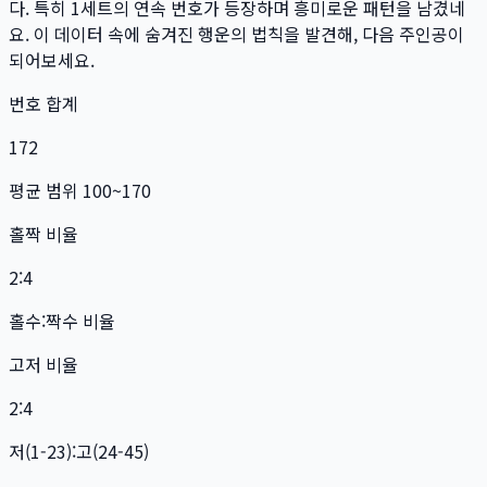
다. 특히
1
세트
의 연속 번호가 등장하며 흥미로운 패턴을 남겼네
요. 이 데이터 속에 숨겨진 행운의 법칙을 발견해, 다음 주인공이
되어보세요.
번호 합계
172
평균 범위 100~170
홀짝 비율
2:4
홀수:짝수 비율
고저 비율
2:4
저(1-23):고(24-45)