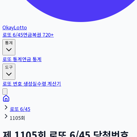
OkayLotto
로또 6/45
연금복권 720+
통계
로또 통계
연금 통계
도구
로또 번호 생성
실수령 계산기
로또 6/45
1105회
제
1105
회
로또 6/45 당첨번호