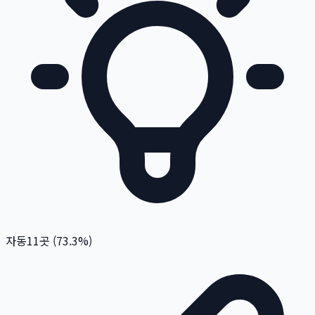
자동
11
곳 (
73.3
%)