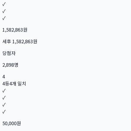
✓
✓
✓
1,582,863
원
세후
1,582,863
원
당첨자
2,898
명
4
4등
4개 일치
✓
✓
✓
✓
50,000
원