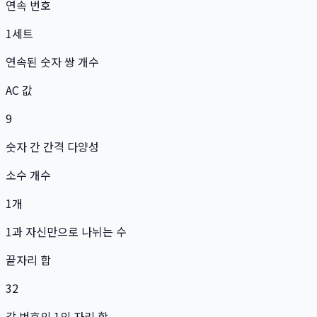
연속 번호
1
세트
연속된 숫자 쌍 개수
AC 값
9
숫자 간 간격 다양성
소수 개수
1
개
1과 자신만으로 나뉘는 수
끝자리 합
32
각 번호의 1의 자리 합