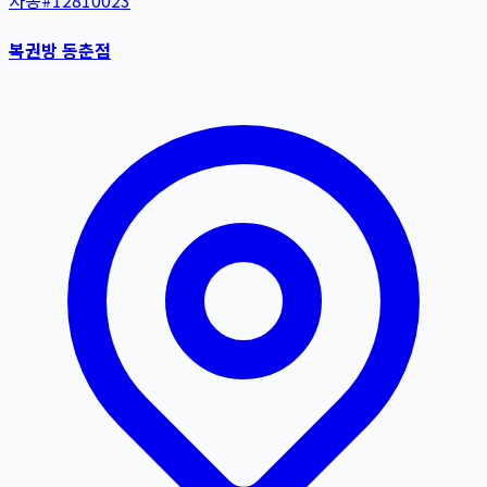
자동
#
12810023
복권방 동춘점