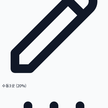
수동
3
곳 (
20
%)