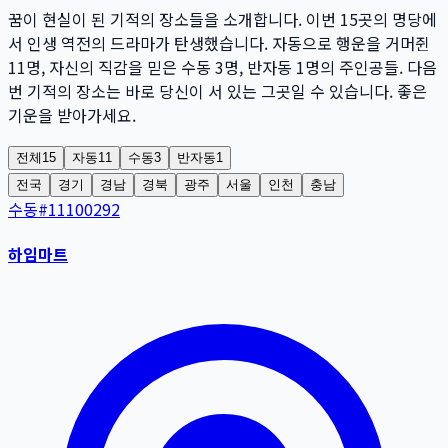
꿈이 현실이 된 기적의 장소들을 소개합니다. 이번
15
곳
의 명당에
서 인생 역전의 드라마가 탄생했습니다. 자동으로 행운을 거머쥔
11
명
, 자신의 직감을 믿은 수동
3
명
, 반자동
1
명
의 주인공들. 다음
번 기적의 장소는 바로 당신이 서 있는 그곳일 수 있습니다. 좋은
기운을 받아가세요.
전체
15
자동
11
수동
3
반자동
1
전국
경기
경남
경북
광주
서울
인천
충남
수동
#
11100292
하임마트