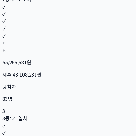
✓
✓
✓
✓
✓
+
B
55,266,681
원
세후
43,108,231
원
당첨자
83
명
3
3등
5개 일치
✓
✓