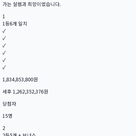
가는 설렘과 희망이었습니다.
1
1등
6개 일치
✓
✓
✓
✓
✓
✓
1,834,853,800
원
세후
1,262,352,376
원
당첨자
15
명
2
2등
5개 + 보너스