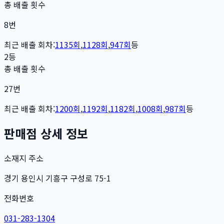
총 배출 횟수
8
번
최근 배출 회차:
1135
회
,
1128
회
,
947
회
등
2등
총 배출 횟수
27
번
최근 배출 회차:
1200
회
,
1192
회
,
1182
회
,
1008
회
,
987
회
등
판매점 상세 정보
소재지 주소
경기 용인시 기흥구 구성로 75-1
전화번호
031-283-1304