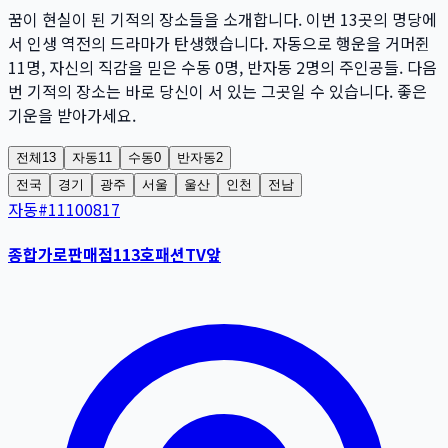
꿈이 현실이 된 기적의 장소들을 소개합니다. 이번
13
곳
의 명당에
서 인생 역전의 드라마가 탄생했습니다. 자동으로 행운을 거머쥔
11
명
, 자신의 직감을 믿은 수동
0
명
, 반자동
2
명
의 주인공들. 다음
번 기적의 장소는 바로 당신이 서 있는 그곳일 수 있습니다. 좋은
기운을 받아가세요.
전체
13
자동
11
수동
0
반자동
2
전국
경기
광주
서울
울산
인천
전남
자동
#
11100817
종합가로판매점113호패션TV앞