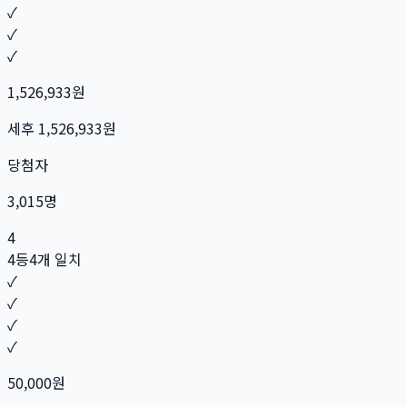
✓
✓
✓
1,526,933
원
세후
1,526,933
원
당첨자
3,015
명
4
4등
4개 일치
✓
✓
✓
✓
50,000
원