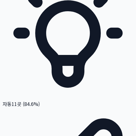
자동
11
곳 (
84.6
%)