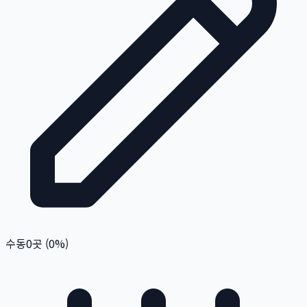
수동
0
곳 (
0
%)