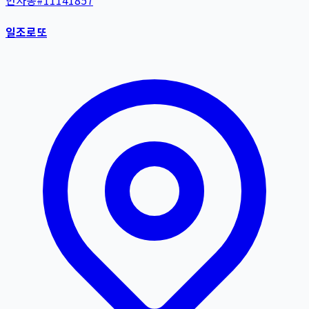
반자동
#
11141857
일조로또