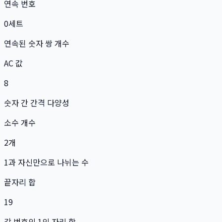
연속 번호
0
세트
연속된 숫자 쌍 개수
AC 값
8
숫자 간 간격 다양성
소수 개수
2
개
1과 자신만으로 나뉘는 수
끝자리 합
19
각 번호의 1의 자리 합