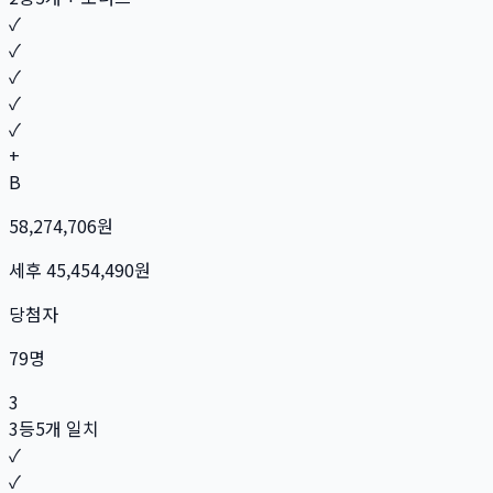
✓
✓
✓
✓
✓
+
B
58,274,706
원
세후
45,454,490
원
당첨자
79
명
3
3등
5개 일치
✓
✓