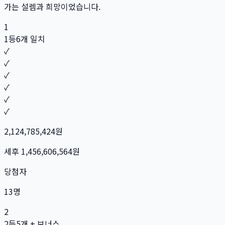
가는 설렘과 희망이었습니다.
1
1등
6개 일치
✓
✓
✓
✓
✓
✓
2,124,785,424
원
세후
1,456,606,564
원
당첨자
13
명
2
2등
5개 + 보너스