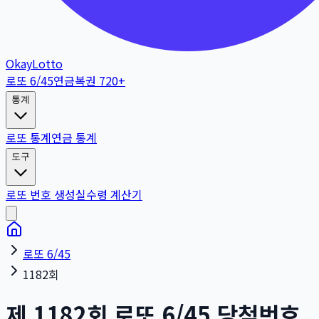
OkayLotto
로또 6/45
연금복권 720+
통계
로또 통계
연금 통계
도구
로또 번호 생성
실수령 계산기
로또 6/45
1182회
제
1182
회
로또 6/45 당첨번호