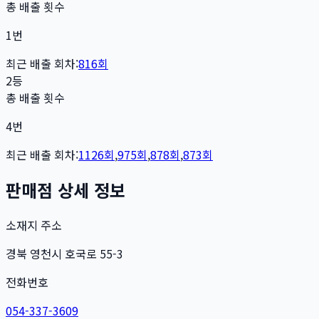
총 배출 횟수
1
번
최근 배출 회차:
816
회
2등
총 배출 횟수
4
번
최근 배출 회차:
1126
회
,
975
회
,
878
회
,
873
회
판매점 상세 정보
소재지 주소
경북 영천시 호국로 55-3
전화번호
054-337-3609