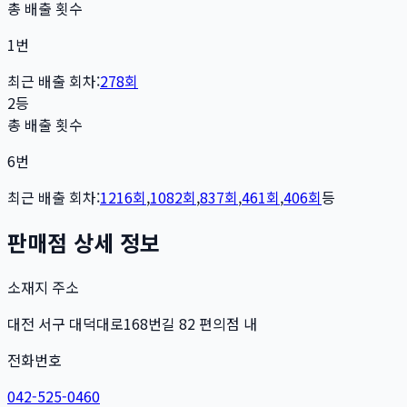
총 배출 횟수
1
번
최근 배출 회차:
278
회
2등
총 배출 횟수
6
번
최근 배출 회차:
1216
회
,
1082
회
,
837
회
,
461
회
,
406
회
등
판매점 상세 정보
소재지 주소
대전 서구 대덕대로168번길 82 편의점 내
전화번호
042-525-0460