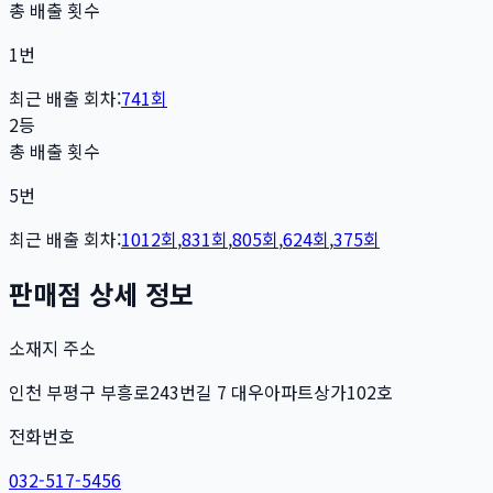
총 배출 횟수
1
번
최근 배출 회차:
741
회
2등
총 배출 횟수
5
번
최근 배출 회차:
1012
회
,
831
회
,
805
회
,
624
회
,
375
회
판매점 상세 정보
소재지 주소
인천 부평구 부흥로243번길 7 대우아파트상가102호
전화번호
032-517-5456