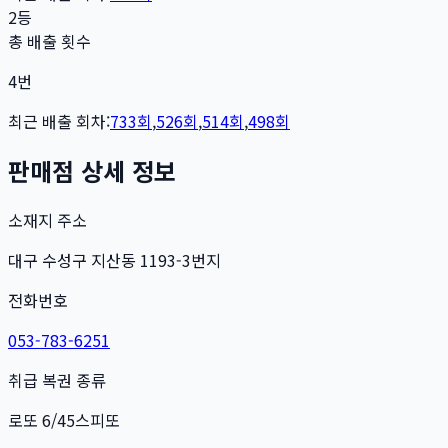
2등
총 배출 횟수
4
번
최근 배출 회차:
733
회
,
526
회
,
514
회
,
498
회
판매점 상세 정보
소재지 주소
대구 수성구 지산동 1193-3번지
전화번호
053-783-6251
취급 복권 종류
로또 6/45
스피또