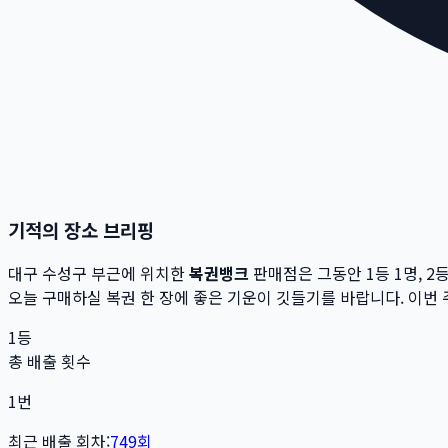
기적의 장소 브리핑
대구 수성구
부근에 위치한
복권뱅크
판매점은 그동안 1등
1
명, 2
오늘 구매하실 복권 한 장에 좋은 기운이 깃들기를 바랍니다. 이번 
1등
총 배출 횟수
1
번
최근 배출 회차:
749
회