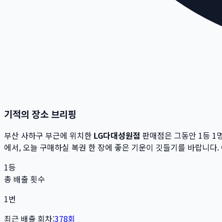
기적의 장소 브리핑
부산 사하구
부근에 위치한
LG다대성원점
판매점은 그동안 1등
1
명
에서,
오늘 구매하실 복권 한 장에 좋은 기운이 깃들기를 바랍니다.
1등
총 배출 횟수
1
번
최근 배출 회차:
378
회