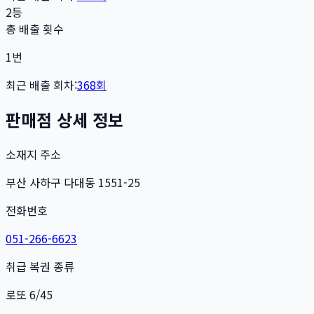
2등
총 배출 횟수
1
번
최근 배출 회차:
368
회
판매점 상세 정보
소재지 주소
부산 사하구 다대동 1551-25
전화번호
051-266-6623
취급 복권 종류
로또 6/45