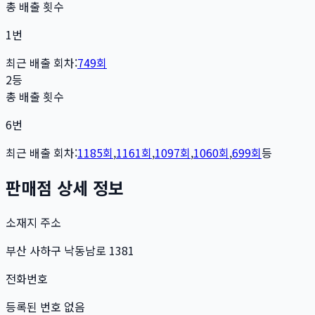
총 배출 횟수
1
번
최근 배출 회차:
749
회
2등
총 배출 횟수
6
번
최근 배출 회차:
1185
회
,
1161
회
,
1097
회
,
1060
회
,
699
회
등
판매점 상세 정보
소재지 주소
부산 사하구 낙동남로 1381
전화번호
등록된 번호 없음