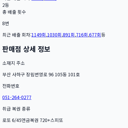
2등
총 배출 횟수
8
번
최근 배출 회차:
1149
회
,
1030
회
,
891
회
,
716
회
,
677
회
등
판매점 상세 정보
소재지 주소
부산 사하구 장림번영로 96 105동 101호
전화번호
051-264-0277
취급 복권 종류
로또 6/45
연금복권 720+
스피또