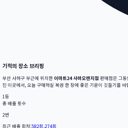
기적의 장소 브리핑
부산 사하구
부근에 위치한
이마트24 사하오렌지점
판매점은 그동
진 이곳에서,
오늘 구매하실 복권 한 장에 좋은 기운이 깃들기를 바
1등
총 배출 횟수
2
번
최근 배출 회차:
582
회
,
274
회