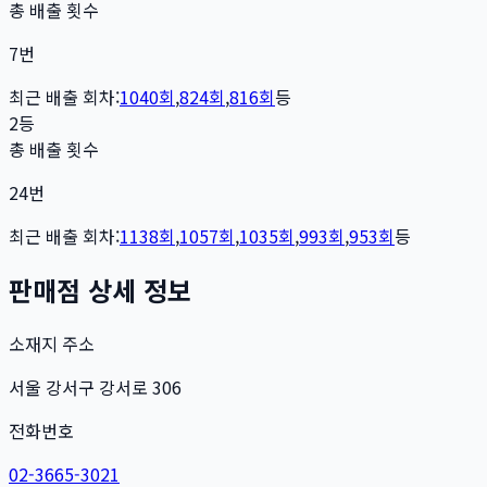
총 배출 횟수
7
번
최근 배출 회차:
1040
회
,
824
회
,
816
회
등
2등
총 배출 횟수
24
번
최근 배출 회차:
1138
회
,
1057
회
,
1035
회
,
993
회
,
953
회
등
판매점 상세 정보
소재지 주소
서울 강서구 강서로 306
전화번호
02-3665-3021