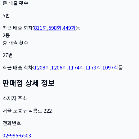
총 배출 횟수
5
번
최근 배출 회차:
811
회
,
598
회
,
449
회
등
2등
총 배출 횟수
27
번
최근 배출 회차:
1208
회
,
1206
회
,
1174
회
,
1173
회
,
1097
회
등
판매점 상세 정보
소재지 주소
서울 도봉구 덕릉로 222
전화번호
02-995-6503