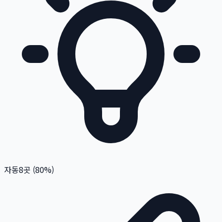
자동
8
곳 (
80
%)