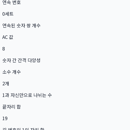
연속 번호
0
세트
연속된 숫자 쌍 개수
AC 값
8
숫자 간 간격 다양성
소수 개수
2
개
1과 자신만으로 나뉘는 수
끝자리 합
19
각 번호의 1의 자리 합