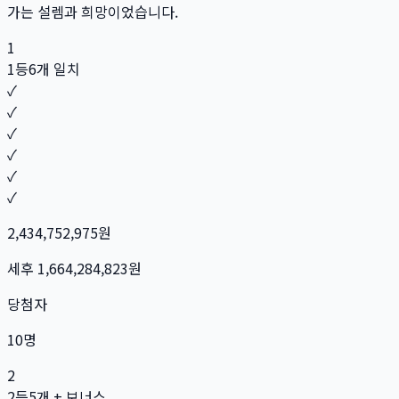
가는 설렘과 희망이었습니다.
1
1등
6개 일치
✓
✓
✓
✓
✓
✓
2,434,752,975
원
세후
1,664,284,823
원
당첨자
10
명
2
2등
5개 + 보너스