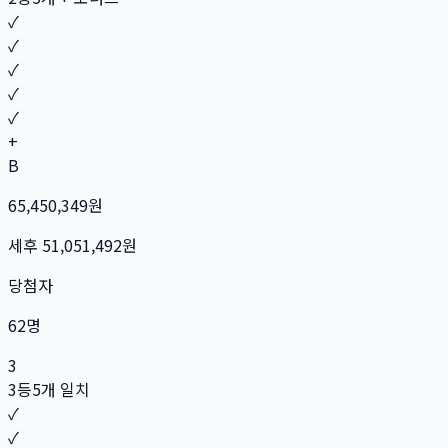
✓
✓
✓
✓
✓
+
B
65,450,349
원
세후
51,051,492
원
당첨자
62
명
3
3등
5개 일치
✓
✓