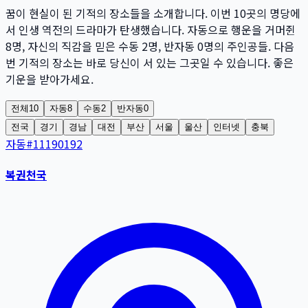
꿈이 현실이 된 기적의 장소들을 소개합니다. 이번
10
곳
의 명당에
서 인생 역전의 드라마가 탄생했습니다. 자동으로 행운을 거머쥔
8
명
, 자신의 직감을 믿은 수동
2
명
, 반자동
0
명
의 주인공들. 다음
번 기적의 장소는 바로 당신이 서 있는 그곳일 수 있습니다. 좋은
기운을 받아가세요.
전체
10
자동
8
수동
2
반자동
0
전국
경기
경남
대전
부산
서울
울산
인터넷
충북
자동
#
11190192
복권천국