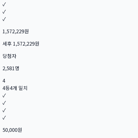
✓
✓
✓
1,572,229
원
세후
1,572,229
원
당첨자
2,581
명
4
4등
4개 일치
✓
✓
✓
✓
50,000
원