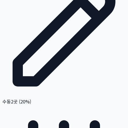
수동
2
곳 (
20
%)