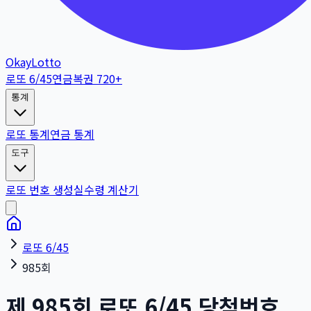
OkayLotto
로또 6/45
연금복권 720+
통계
로또 통계
연금 통계
도구
로또 번호 생성
실수령 계산기
로또 6/45
985회
제
985
회
로또 6/45 당첨번호