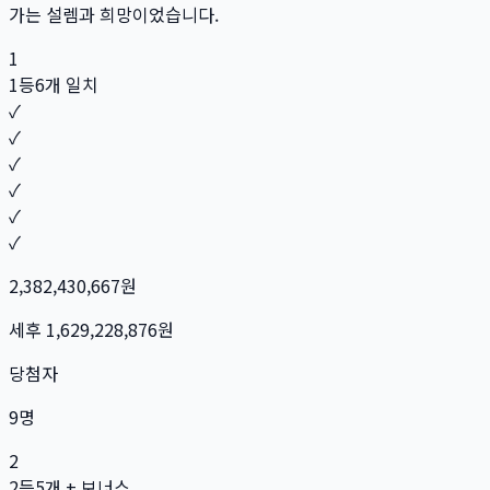
가는 설렘과 희망이었습니다.
1
1등
6개 일치
✓
✓
✓
✓
✓
✓
2,382,430,667
원
세후
1,629,228,876
원
당첨자
9
명
2
2등
5개 + 보너스