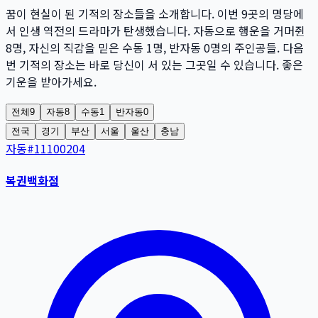
꿈이 현실이 된 기적의 장소들을 소개합니다. 이번
9
곳
의 명당에
서 인생 역전의 드라마가 탄생했습니다. 자동으로 행운을 거머쥔
8
명
, 자신의 직감을 믿은 수동
1
명
, 반자동
0
명
의 주인공들. 다음
번 기적의 장소는 바로 당신이 서 있는 그곳일 수 있습니다. 좋은
기운을 받아가세요.
전체
9
자동
8
수동
1
반자동
0
전국
경기
부산
서울
울산
충남
자동
#
11100204
복권백화점