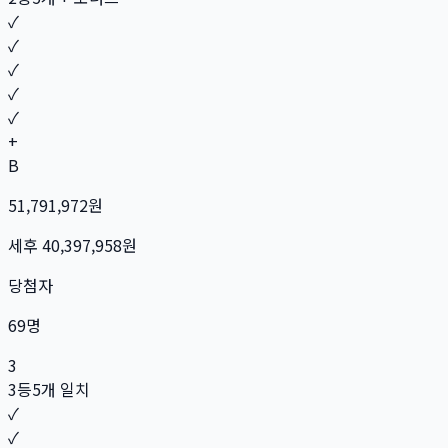
✓
✓
✓
✓
✓
+
B
51,791,972
원
세후
40,397,958
원
당첨자
69
명
3
3등
5개 일치
✓
✓