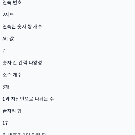
연속 번호
2
세트
연속된 숫자 쌍 개수
AC 값
7
숫자 간 간격 다양성
소수 개수
3
개
1과 자신만으로 나뉘는 수
끝자리 합
17
각 번호의 1의 자리 합