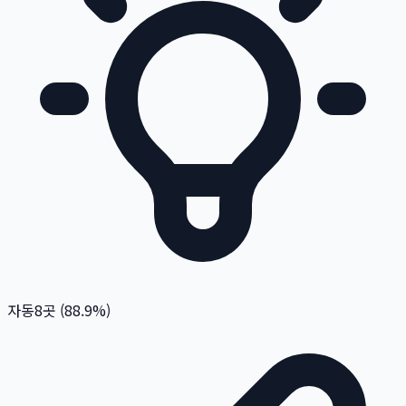
자동
8
곳 (
88.9
%)