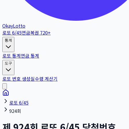
OkayLotto
로또 6/45
연금복권 720+
통계
로또 통계
연금 통계
도구
로또 번호 생성
실수령 계산기
로또 6/45
924회
제
924
회
로또 6/45 당첨번호