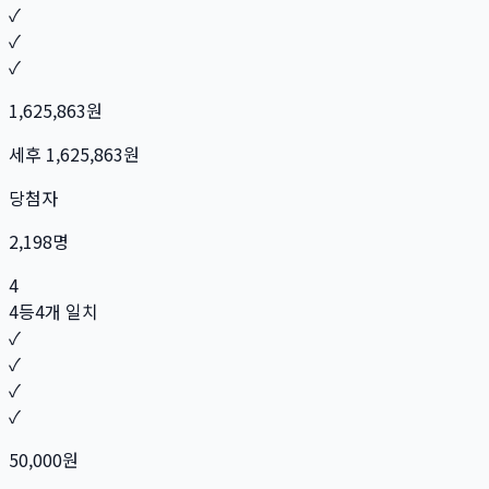
✓
✓
✓
1,625,863
원
세후
1,625,863
원
당첨자
2,198
명
4
4등
4개 일치
✓
✓
✓
✓
50,000
원