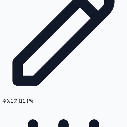
수동
1
곳 (
11.1
%)