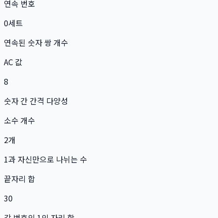
연속 번호
0
세트
연속된 숫자 쌍 개수
AC 값
8
숫자 간 간격 다양성
소수 개수
2
개
1과 자신만으로 나뉘는 수
끝자리 합
30
각 번호의 1의 자리 합