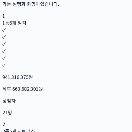
가는 설렘과 희망이었습니다.
1
1등
6개 일치
✓
✓
✓
✓
✓
✓
941,316,375
원
세후
663,682,301
원
당첨자
21
명
2
2등
5개 + 보너스