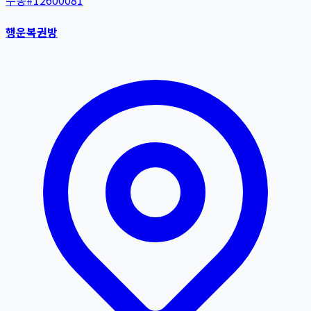
수동
#
12600081
행운복권방