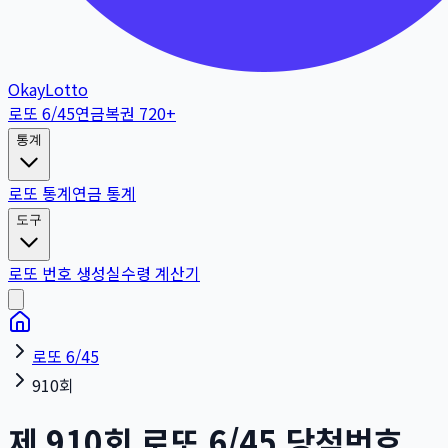
OkayLotto
로또 6/45
연금복권 720+
통계
로또 통계
연금 통계
도구
로또 번호 생성
실수령 계산기
로또 6/45
910회
제
910
회
로또 6/45 당첨번호