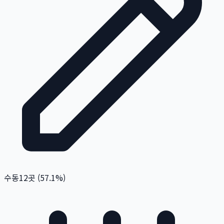
수동
12
곳 (
57.1
%)