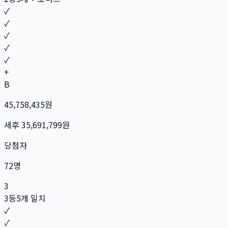
✓
✓
✓
✓
✓
+
B
45,758,435
원
세후
35,691,799
원
당첨자
72
명
3
3등
5개 일치
✓
✓