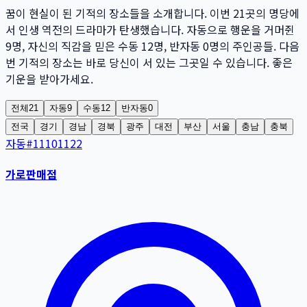
꿈이 현실이 된 기적의 장소들을 소개합니다. 이번
21
곳
의 명당에
서 인생 역전의 드라마가 탄생했습니다. 자동으로 행운을 거머쥔
9
명
, 자신의 직감을 믿은 수동
12
명
, 반자동
0
명
의 주인공들. 다음
번 기적의 장소는 바로 당신이 서 있는 그곳일 수 있습니다. 좋은
기운을 받아가세요.
전체
21
자동
9
수동
12
반자동
0
전국
경기
경남
경북
광주
대전
부산
서울
충남
충북
자동
#
11101122
가로판매점