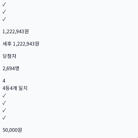
✓
✓
✓
1,222,943
원
세후
1,222,943
원
당첨자
2,694
명
4
4등
4개 일치
✓
✓
✓
✓
50,000
원