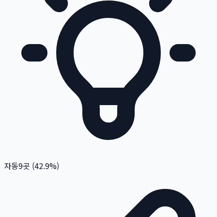
자동
9
곳 (
42.9
%)