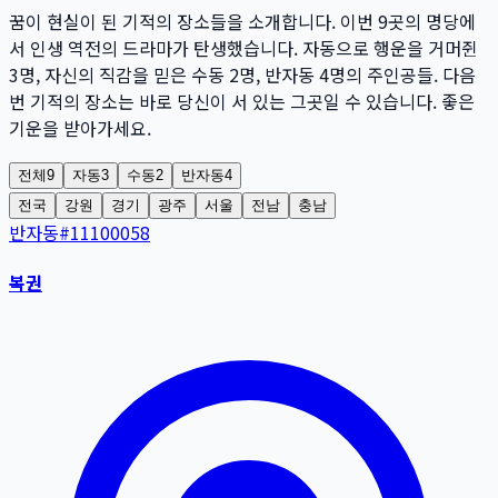
꿈이 현실이 된 기적의 장소들을 소개합니다. 이번
9
곳
의 명당에
서 인생 역전의 드라마가 탄생했습니다. 자동으로 행운을 거머쥔
3
명
, 자신의 직감을 믿은 수동
2
명
, 반자동
4
명
의 주인공들. 다음
번 기적의 장소는 바로 당신이 서 있는 그곳일 수 있습니다. 좋은
기운을 받아가세요.
전체
9
자동
3
수동
2
반자동
4
전국
강원
경기
광주
서울
전남
충남
반자동
#
11100058
복권