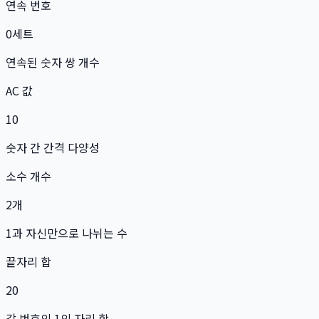
연속 번호
0
세트
연속된 숫자 쌍 개수
AC 값
10
숫자 간 간격 다양성
소수 개수
2
개
1과 자신만으로 나뉘는 수
끝자리 합
20
각 번호의 1의 자리 합