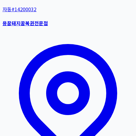
자동
#
14200032
용꿈돼지꿈복권전문점