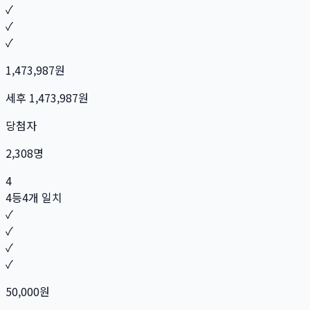
✓
✓
✓
1,473,987
원
세후
1,473,987
원
당첨자
2,308
명
4
4등
4개 일치
✓
✓
✓
✓
50,000
원