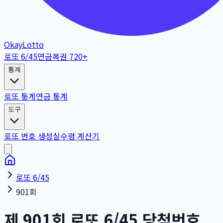
OkayLotto
로또 6/45
연금복권 720+
통계
로또 통계
연금 통계
도구
로또 번호 생성
실수령 계산기
로또 6/45
901회
제
901
회
로또 6/45 당첨번호