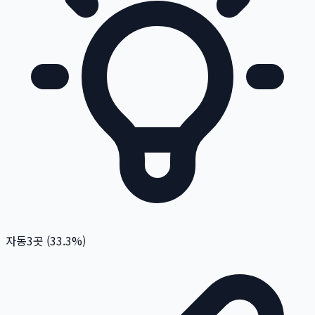
자동
3
곳 (
33.3
%)