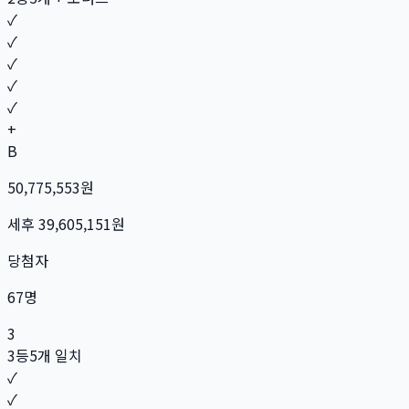
✓
✓
✓
✓
✓
+
B
50,775,553
원
세후
39,605,151
원
당첨자
67
명
3
3등
5개 일치
✓
✓