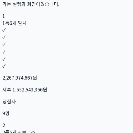
가는 설렘과 희망이었습니다.
1
1등
6개 일치
✓
✓
✓
✓
✓
✓
2,267,974,667
원
세후
1,552,543,356
원
당첨자
9
명
2
2등
5개 + 보너스