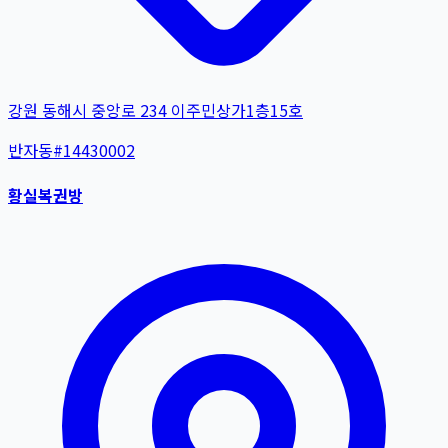
강원 동해시 중앙로 234 이주민상가1층15호
반자동
#
14430002
황실복권방