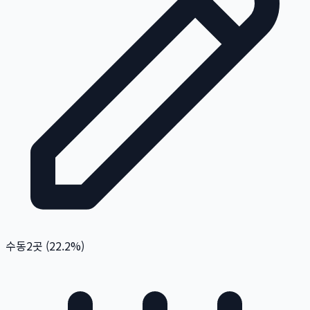
수동
2
곳 (
22.2
%)