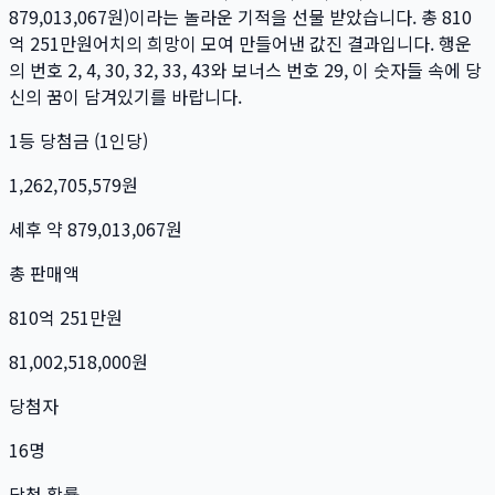
879,013,067
원)이라는 놀라운 기적을 선물 받았습니다. 총
810
억 251만
원
어치의 희망이 모여 만들어낸 값진 결과입니다. 행운
의 번호
2, 4, 30, 32, 33, 43
와 보너스 번호
29
, 이 숫자들 속에 당
신의 꿈이 담겨있기를 바랍니다.
1등 당첨금 (1인당)
1,262,705,579
원
세후 약
879,013,067
원
총 판매액
810억 251만
원
81,002,518,000
원
당첨자
16
명
당첨 확률