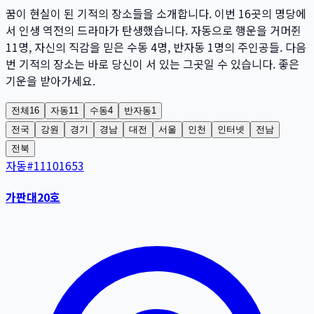
꿈이 현실이 된 기적의 장소들을 소개합니다. 이번
16
곳
의 명당에
서 인생 역전의 드라마가 탄생했습니다. 자동으로 행운을 거머쥔
11
명
, 자신의 직감을 믿은 수동
4
명
, 반자동
1
명
의 주인공들. 다음
번 기적의 장소는 바로 당신이 서 있는 그곳일 수 있습니다. 좋은
기운을 받아가세요.
전체
16
자동
11
수동
4
반자동
1
전국
강원
경기
경남
대전
서울
인천
인터넷
전남
전북
자동
#
11101653
가판대20호