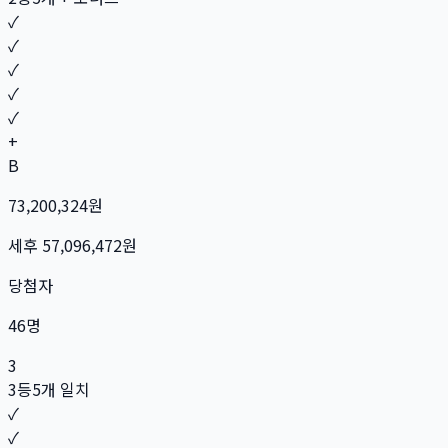
✓
✓
✓
✓
✓
+
B
73,200,324
원
세후
57,096,472
원
당첨자
46
명
3
3등
5개 일치
✓
✓