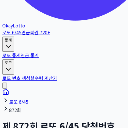
OkayLotto
로또 6/45
연금복권 720+
통계
로또 통계
연금 통계
도구
로또 번호 생성
실수령 계산기
로또 6/45
872회
제
872
회
로또 6/45 당첨번호