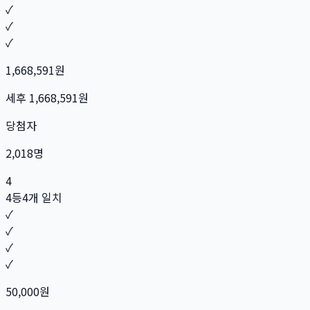
✓
✓
✓
1,668,591
원
세후
1,668,591
원
당첨자
2,018
명
4
4등
4개 일치
✓
✓
✓
✓
50,000
원