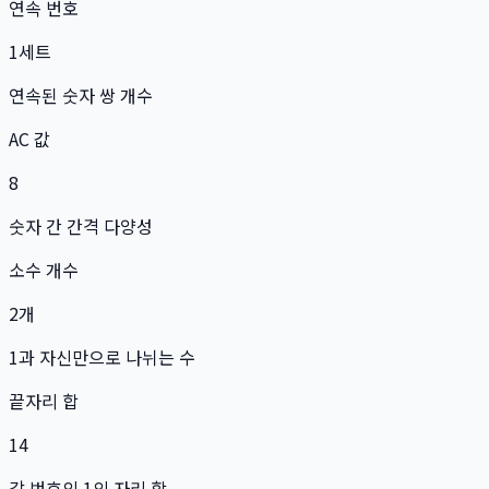
연속 번호
1
세트
연속된 숫자 쌍 개수
AC 값
8
숫자 간 간격 다양성
소수 개수
2
개
1과 자신만으로 나뉘는 수
끝자리 합
14
각 번호의 1의 자리 합