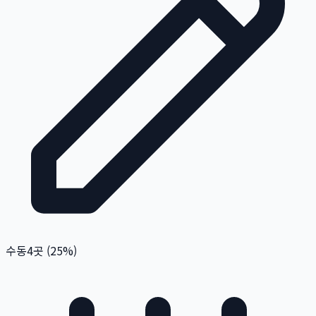
수동
4
곳 (
25
%)