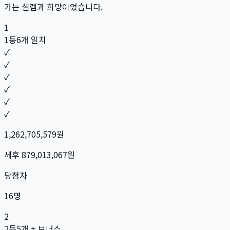
가는 설렘과 희망이었습니다.
1
1등
6개 일치
✓
✓
✓
✓
✓
✓
1,262,705,579
원
세후
879,013,067
원
당첨자
16
명
2
2등
5개 + 보너스