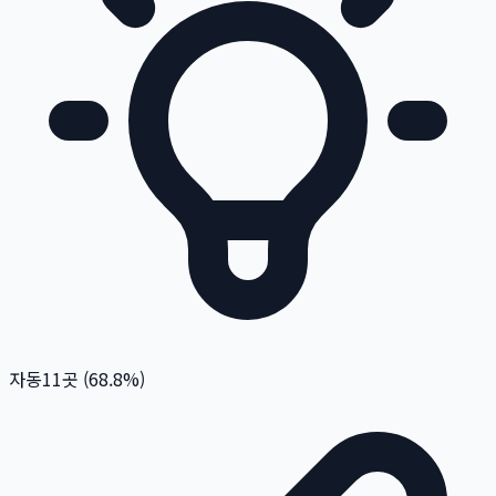
자동
11
곳 (
68.8
%)