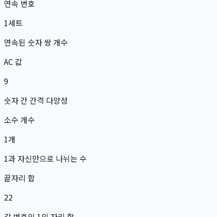
연속 번호
1
세트
연속된 숫자 쌍 개수
AC 값
9
숫자 간 간격 다양성
소수 개수
1
개
1과 자신만으로 나뉘는 수
끝자리 합
22
각 번호의 1의 자리 합