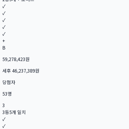
✓
✓
✓
✓
✓
+
B
59,278,423
원
세후
46,237,389
원
당첨자
53
명
3
3등
5개 일치
✓
✓