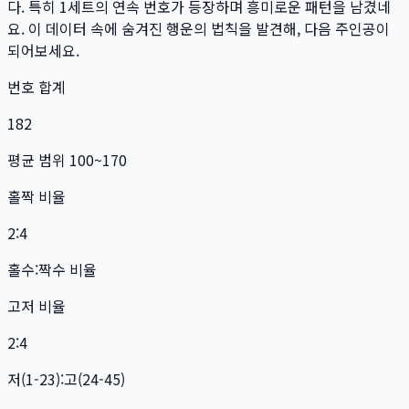
다. 특히
1
세트
의 연속 번호가 등장하며 흥미로운 패턴을 남겼네
요. 이 데이터 속에 숨겨진 행운의 법칙을 발견해, 다음 주인공이
되어보세요.
번호 합계
182
평균 범위 100~170
홀짝 비율
2:4
홀수:짝수 비율
고저 비율
2:4
저(1-23):고(24-45)