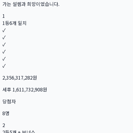
가는 설렘과 희망이었습니다.
1
1등
6개 일치
✓
✓
✓
✓
✓
✓
2,356,317,282
원
세후
1,611,732,908
원
당첨자
8
명
2
2등
5개 + 보너스