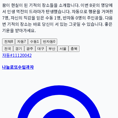
꿈이 현실이 된 기적의 장소들을 소개합니다. 이번
8
곳
의 명당에
서 인생 역전의 드라마가 탄생했습니다. 자동으로 행운을 거머쥔
7
명
, 자신의 직감을 믿은 수동
1
명
, 반자동
0
명
의 주인공들. 다음
번 기적의 장소는 바로 당신이 서 있는 그곳일 수 있습니다. 좋은
기운을 받아가세요.
전체
8
자동
7
수동
1
반자동
0
전국
경기
광주
대구
부산
서울
충북
자동
#
11120042
나눔로또수입과자