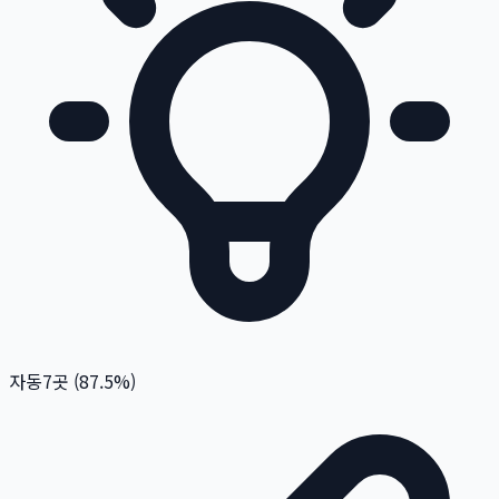
자동
7
곳 (
87.5
%)