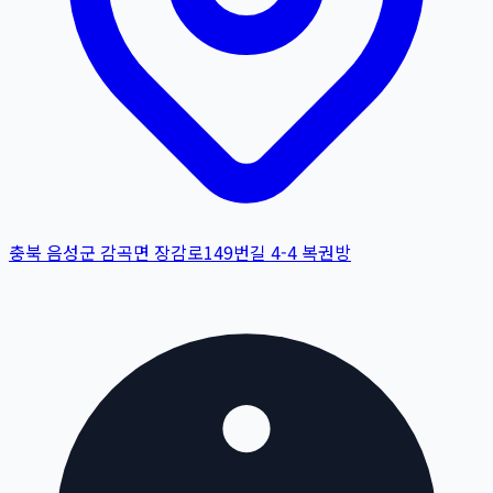
충북 음성군 감곡면 장감로149번길 4-4 복권방