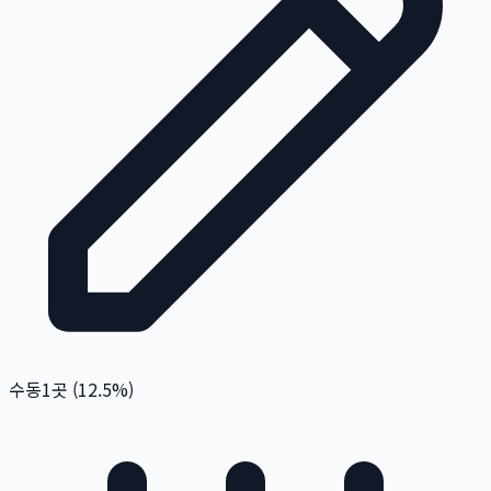
수동
1
곳 (
12.5
%)