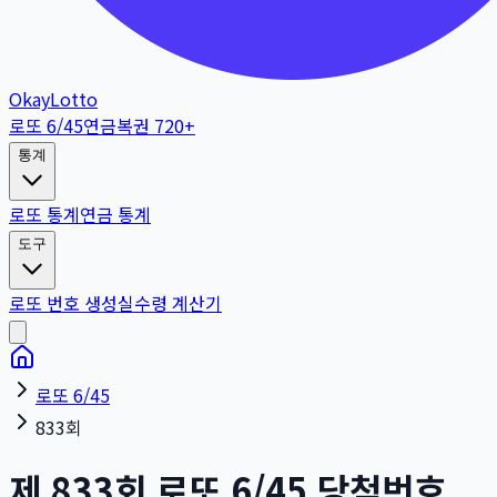
OkayLotto
로또 6/45
연금복권 720+
통계
로또 통계
연금 통계
도구
로또 번호 생성
실수령 계산기
로또 6/45
833회
제
833
회
로또 6/45 당첨번호