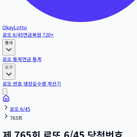
OkayLotto
로또 6/45
연금복권 720+
통계
로또 통계
연금 통계
도구
로또 번호 생성
실수령 계산기
로또 6/45
765회
제
765
회
로또 6/45 당첨번호