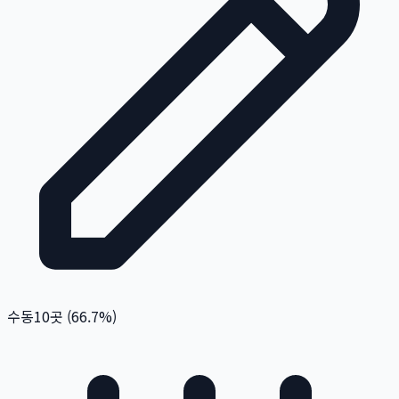
수동
10
곳 (
66.7
%)