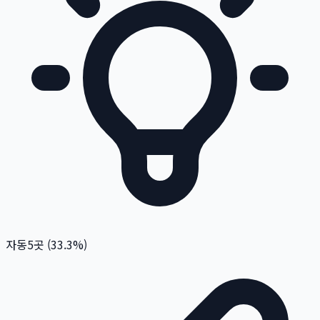
자동
5
곳 (
33.3
%)