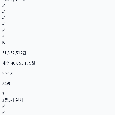
✓
✓
✓
✓
✓
+
B
51,352,512
원
세후
40,055,179
원
당첨자
54
명
3
3등
5개 일치
✓
✓