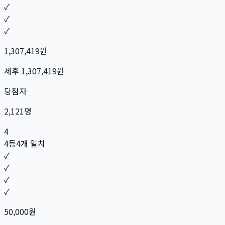
✓
✓
✓
1,307,419
원
세후
1,307,419
원
당첨자
2,121
명
4
4등
4개 일치
✓
✓
✓
✓
50,000
원