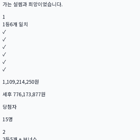
가는 설렘과 희망이었습니다.
1
1등
6개 일치
✓
✓
✓
✓
✓
✓
1,109,214,250
원
세후
776,173,877
원
당첨자
15
명
2
2등
5개 + 보너스