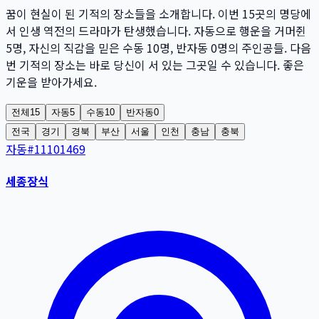
꿈이 현실이 된 기적의 장소들을 소개합니다. 이번
15
곳
의 명당에
서 인생 역전의 드라마가 탄생했습니다. 자동으로 행운을 거머쥔
5
명
, 자신의 직감을 믿은 수동
10
명
, 반자동
0
명
의 주인공들. 다음
번 기적의 장소는 바로 당신이 서 있는 그곳일 수 있습니다. 좋은
기운을 받아가세요.
전체
15
자동
5
수동
10
반자동
0
전국
경기
경북
부산
서울
인천
충남
충북
자동
#
11101469
세종장식