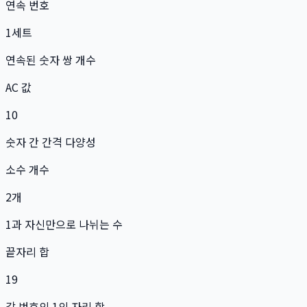
연속 번호
1
세트
연속된 숫자 쌍 개수
AC 값
10
숫자 간 간격 다양성
소수 개수
2
개
1과 자신만으로 나뉘는 수
끝자리 합
19
각 번호의 1의 자리 합