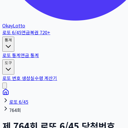
OkayLotto
로또 6/45
연금복권 720+
통계
로또 통계
연금 통계
도구
로또 번호 생성
실수령 계산기
로또 6/45
764회
제
764
회
로또 6/45 당첨번호