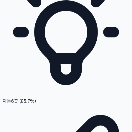
자동
6
곳 (
85.7
%)