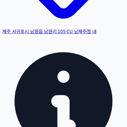
제주 서귀포시 남원읍 남원리 105 CU 남제주점 내