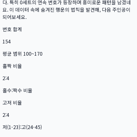
다. 특히
0
세트
의 연속 번호가 등장하며 흥미로운 패턴을 남겼네
요. 이 데이터 속에 숨겨진 행운의 법칙을 발견해, 다음 주인공이
되어보세요.
번호 합계
154
평균 범위 100~170
홀짝 비율
2:4
홀수:짝수 비율
고저 비율
2:4
저(1-23):고(24-45)