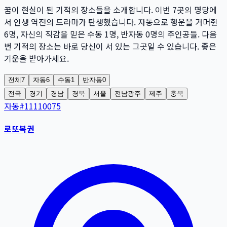
꿈이 현실이 된 기적의 장소들을 소개합니다. 이번
7
곳
의 명당에
서 인생 역전의 드라마가 탄생했습니다. 자동으로 행운을 거머쥔
6
명
, 자신의 직감을 믿은 수동
1
명
, 반자동
0
명
의 주인공들. 다음
번 기적의 장소는 바로 당신이 서 있는 그곳일 수 있습니다. 좋은
기운을 받아가세요.
전체
7
자동
6
수동
1
반자동
0
전국
경기
경남
경북
서울
전남광주
제주
충북
자동
#
11110075
로또복권