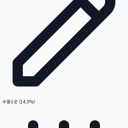
수동
1
곳 (
14.3
%)