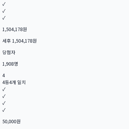
✓
✓
✓
1,504,178
원
세후
1,504,178
원
당첨자
1,908
명
4
4등
4개 일치
✓
✓
✓
✓
50,000
원