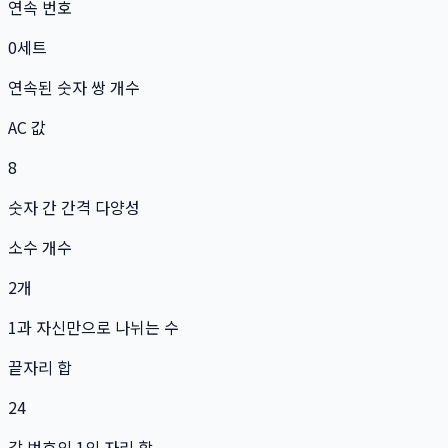
연속 번호
0
세트
연속된 숫자 쌍 개수
AC 값
8
숫자 간 간격 다양성
소수 개수
2
개
1과 자신만으로 나뉘는 수
끝자리 합
24
각 번호의 1의 자리 합