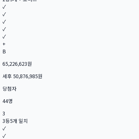
✓
✓
✓
✓
✓
+
B
65,226,623
원
세후
50,876,985
원
당첨자
44
명
3
3등
5개 일치
✓
✓