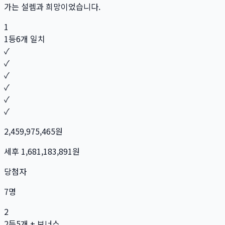
가는 설렘과 희망이었습니다.
1
1등
6개 일치
✓
✓
✓
✓
✓
✓
2,459,975,465
원
세후
1,681,183,891
원
당첨자
7
명
2
2등
5개 + 보너스