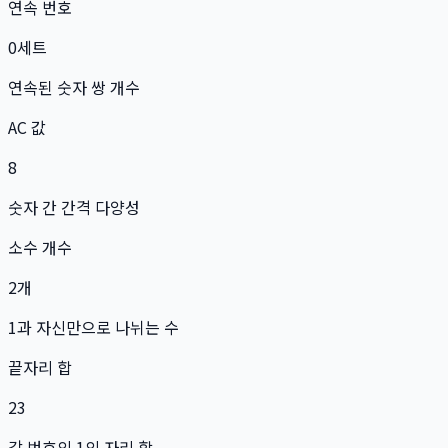
연속 번호
0
세트
연속된 숫자 쌍 개수
AC 값
8
숫자 간 간격 다양성
소수 개수
2
개
1과 자신만으로 나뉘는 수
끝자리 합
23
각 번호의 1의 자리 합