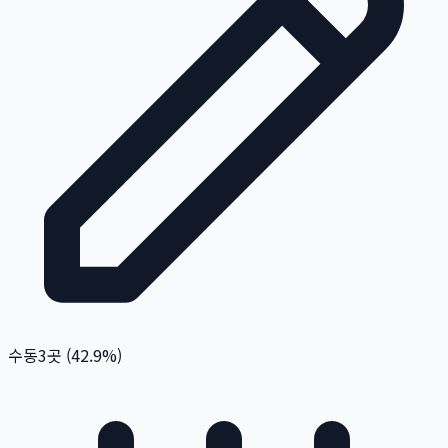
수동
3
곳 (
42.9
%)