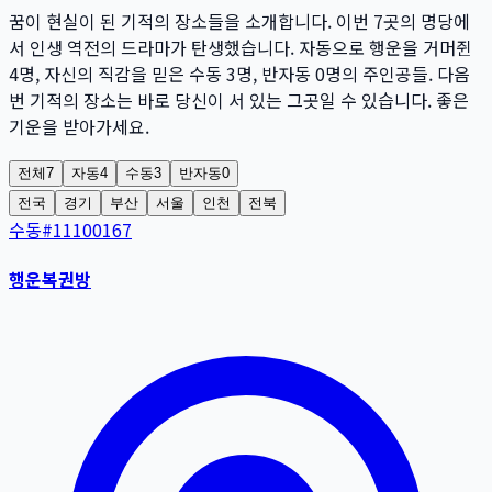
꿈이 현실이 된 기적의 장소들을 소개합니다. 이번
7
곳
의 명당에
서 인생 역전의 드라마가 탄생했습니다. 자동으로 행운을 거머쥔
4
명
, 자신의 직감을 믿은 수동
3
명
, 반자동
0
명
의 주인공들. 다음
번 기적의 장소는 바로 당신이 서 있는 그곳일 수 있습니다. 좋은
기운을 받아가세요.
전체
7
자동
4
수동
3
반자동
0
전국
경기
부산
서울
인천
전북
수동
#
11100167
행운복권방