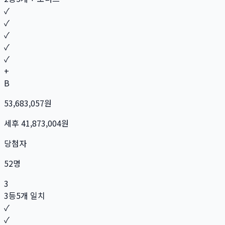
✓
✓
✓
✓
✓
+
B
53,683,057
원
세후
41,873,004
원
당첨자
52
명
3
3등
5개 일치
✓
✓