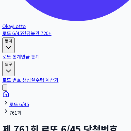
OkayLotto
로또 6/45
연금복권 720+
통계
로또 통계
연금 통계
도구
로또 번호 생성
실수령 계산기
로또 6/45
761회
제
761
회
로또 6/45 당첨번호