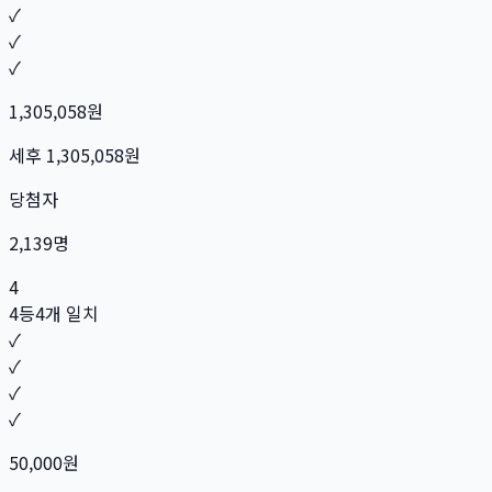
✓
✓
✓
1,305,058
원
세후
1,305,058
원
당첨자
2,139
명
4
4등
4개 일치
✓
✓
✓
✓
50,000
원