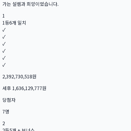
가는 설렘과 희망이었습니다.
1
1등
6개 일치
✓
✓
✓
✓
✓
✓
2,392,730,518
원
세후
1,636,129,777
원
당첨자
7
명
2
2등
5개 + 보너스