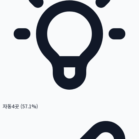
자동
4
곳 (
57.1
%)