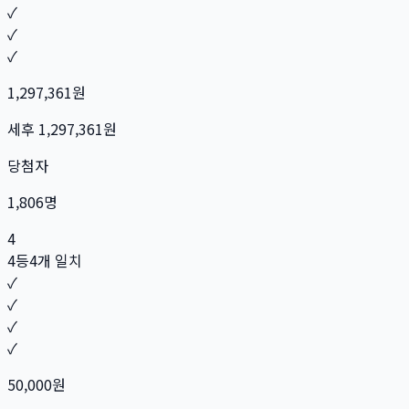
✓
✓
✓
1,297,361
원
세후
1,297,361
원
당첨자
1,806
명
4
4등
4개 일치
✓
✓
✓
✓
50,000
원