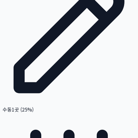
수동
1
곳 (
25
%)