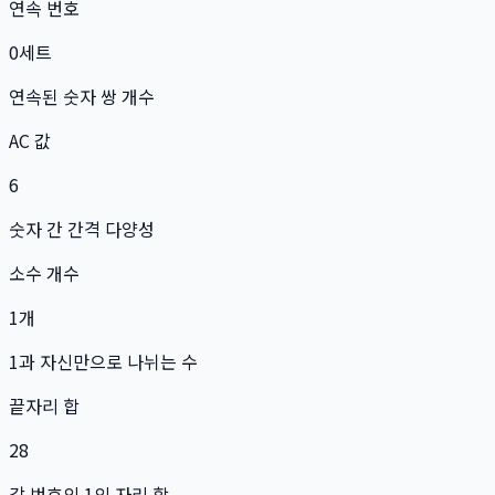
연속 번호
0
세트
연속된 숫자 쌍 개수
AC 값
6
숫자 간 간격 다양성
소수 개수
1
개
1과 자신만으로 나뉘는 수
끝자리 합
28
각 번호의 1의 자리 합