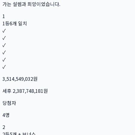
가는 설렘과 희망이었습니다.
1
1등
6개 일치
✓
✓
✓
✓
✓
✓
3,514,549,032
원
세후
2,387,748,181
원
당첨자
4
명
2
2등
5개 + 보너스