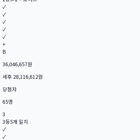
✓
✓
✓
✓
✓
+
B
36,046,657
원
세후
28,116,612
원
당첨자
65
명
3
3등
5개 일치
✓
✓