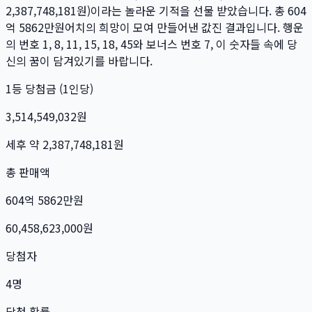
2,387,748,181
원)이라는 놀라운 기적을 선물 받았습니다. 총
604
억 5862만
원
어치의 희망이 모여 만들어낸 값진 결과입니다. 행운
의 번호
1, 8, 11, 15, 18, 45
와 보너스 번호
7
, 이 숫자들 속에 당
신의 꿈이 담겨있기를 바랍니다.
1등 당첨금 (1인당)
3,514,549,032
원
세후 약
2,387,748,181
원
총 판매액
604억 5862만
원
60,458,623,000
원
당첨자
4
명
당첨 확률