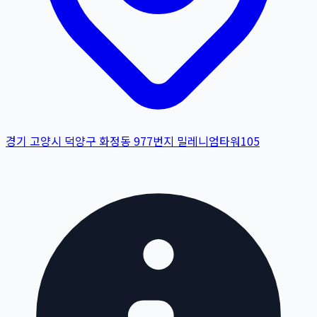
경기 고양시 덕양구 화정동 977번지 밀레니엄타워105