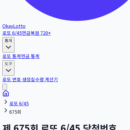
OkayLotto
로또 6/45
연금복권 720+
통계
로또 통계
연금 통계
도구
로또 번호 생성
실수령 계산기
로또 6/45
675회
제
675
회
로또 6/45 당첨번호