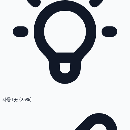
자동
1
곳 (
25
%)