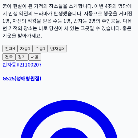
꿈이 현실이 된 기적의 장소들을 소개합니다. 이번
4
곳
의 명당에
서 인생 역전의 드라마가 탄생했습니다. 자동으로 행운을 거머쥔
1
명
, 자신의 직감을 믿은 수동
1
명
, 반자동
2
명
의 주인공들. 다음
번 기적의 장소는 바로 당신이 서 있는 그곳일 수 있습니다. 좋은
기운을 받아가세요.
전체
4
자동
1
수동
1
반자동
2
전국
경기
서울
반자동
#
21100207
GS25(성애병원점)