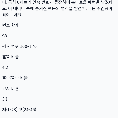
다. 특히
0
세트
의 연속 번호가 등장하며 흥미로운 패턴을 남겼네
요. 이 데이터 속에 숨겨진 행운의 법칙을 발견해, 다음 주인공이
되어보세요.
번호 합계
98
평균 범위 100~170
홀짝 비율
4:2
홀수:짝수 비율
고저 비율
5:1
저(1-23):고(24-45)