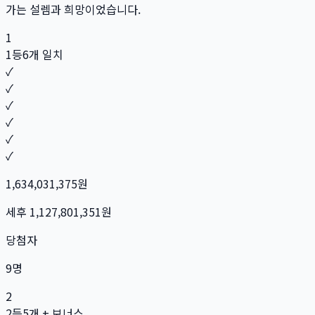
가는 설렘과 희망이었습니다.
1
1등
6개 일치
✓
✓
✓
✓
✓
✓
1,634,031,375
원
세후
1,127,801,351
원
당첨자
9
명
2
2등
5개 + 보너스