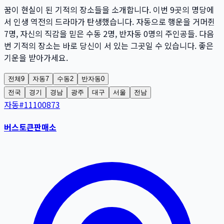
꿈이 현실이 된 기적의 장소들을 소개합니다. 이번
9
곳
의 명당에
서 인생 역전의 드라마가 탄생했습니다. 자동으로 행운을 거머쥔
7
명
, 자신의 직감을 믿은 수동
2
명
, 반자동
0
명
의 주인공들. 다음
번 기적의 장소는 바로 당신이 서 있는 그곳일 수 있습니다. 좋은
기운을 받아가세요.
전체
9
자동
7
수동
2
반자동
0
전국
경기
경남
광주
대구
서울
전남
자동
#
11100873
버스토큰판매소