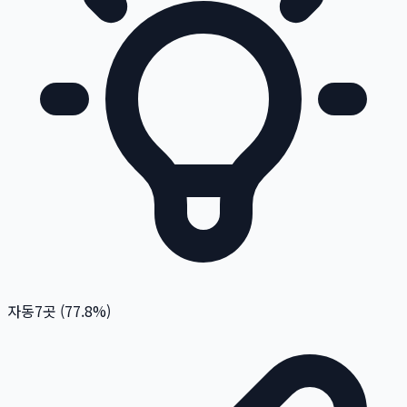
자동
7
곳 (
77.8
%)