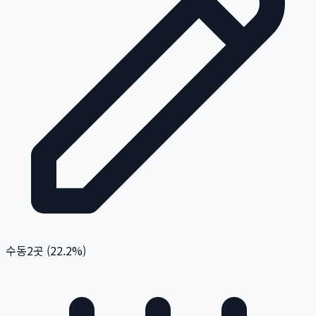
수동
2
곳 (
22.2
%)