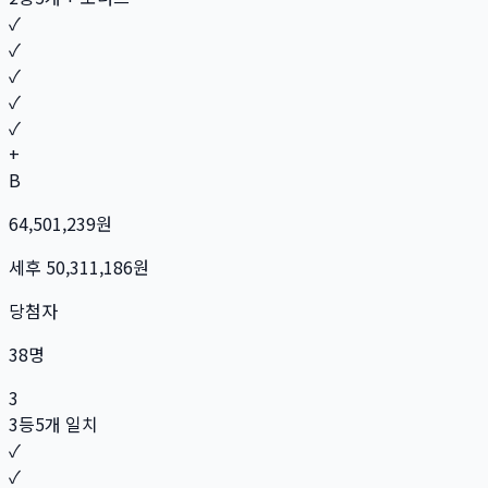
✓
✓
✓
✓
✓
+
B
64,501,239
원
세후
50,311,186
원
당첨자
38
명
3
3등
5개 일치
✓
✓