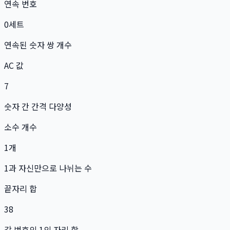
연속 번호
0
세트
연속된 숫자 쌍 개수
AC 값
7
숫자 간 간격 다양성
소수 개수
1
개
1과 자신만으로 나뉘는 수
끝자리 합
38
각 번호의 1의 자리 합