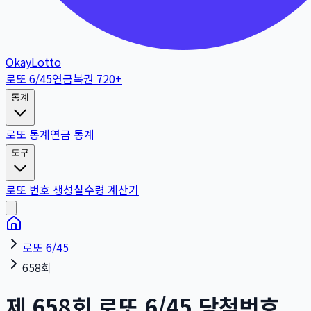
OkayLotto
로또 6/45
연금복권 720+
통계
로또 통계
연금 통계
도구
로또 번호 생성
실수령 계산기
로또 6/45
658회
제
658
회
로또 6/45 당첨번호