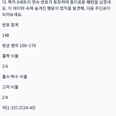
다. 특히
0
세트
의 연속 번호가 등장하며 흥미로운 패턴을 남겼네
요. 이 데이터 속에 숨겨진 행운의 법칙을 발견해, 다음 주인공이
되어보세요.
번호 합계
148
평균 범위 100~170
홀짝 비율
2:4
홀수:짝수 비율
고저 비율
2:4
저(1-23):고(24-45)