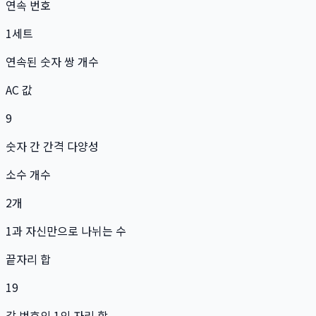
연속 번호
1
세트
연속된 숫자 쌍 개수
AC 값
9
숫자 간 간격 다양성
소수 개수
2
개
1과 자신만으로 나뉘는 수
끝자리 합
19
각 번호의 1의 자리 합