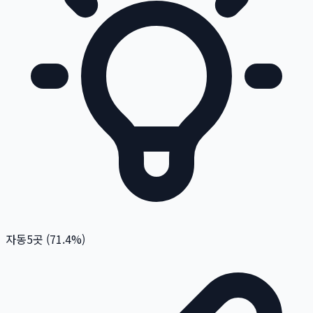
자동
5
곳 (
71.4
%)