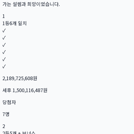
가는 설렘과 희망이었습니다.
1
1등
6개 일치
✓
✓
✓
✓
✓
✓
2,189,725,608
원
세후
1,500,116,487
원
당첨자
7
명
2
2등
5개 + 보너스