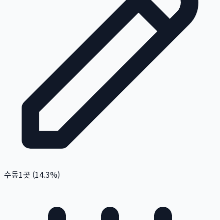
수동
1
곳 (
14.3
%)