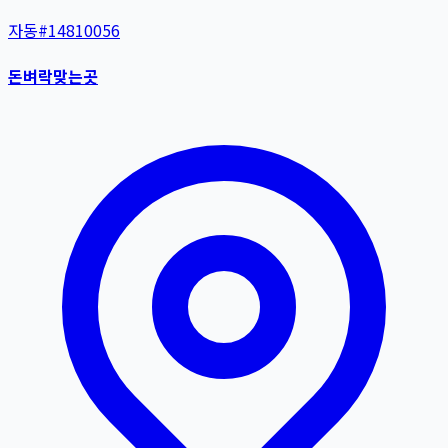
자동
#
14810056
돈벼락맞는곳