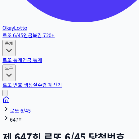
OkayLotto
로또 6/45
연금복권 720+
통계
로또 통계
연금 통계
도구
로또 번호 생성
실수령 계산기
로또 6/45
647회
제
647
회
로또 6/45 당첨번호