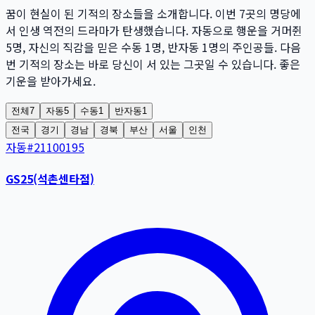
꿈이 현실이 된 기적의 장소들을 소개합니다. 이번
7
곳
의 명당에
서 인생 역전의 드라마가 탄생했습니다. 자동으로 행운을 거머쥔
5
명
, 자신의 직감을 믿은 수동
1
명
, 반자동
1
명
의 주인공들. 다음
번 기적의 장소는 바로 당신이 서 있는 그곳일 수 있습니다. 좋은
기운을 받아가세요.
전체
7
자동
5
수동
1
반자동
1
전국
경기
경남
경북
부산
서울
인천
자동
#
21100195
GS25(석촌센타점)