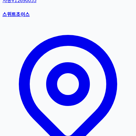
자동
#
12690055
스위트초이스