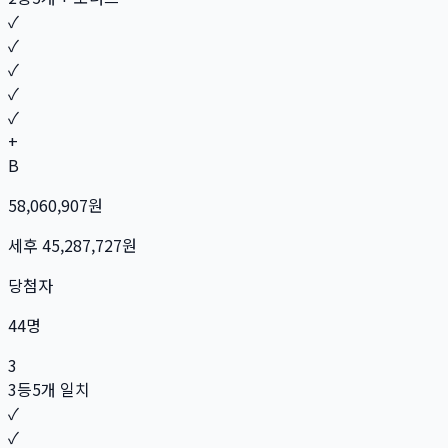
✓
✓
✓
✓
✓
+
B
58,060,907
원
세후
45,287,727
원
당첨자
44
명
3
3등
5개 일치
✓
✓