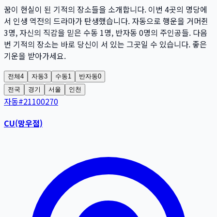
꿈이 현실이 된 기적의 장소들을 소개합니다. 이번
4
곳
의 명당에
서 인생 역전의 드라마가 탄생했습니다. 자동으로 행운을 거머쥔
3
명
, 자신의 직감을 믿은 수동
1
명
, 반자동
0
명
의 주인공들. 다음
번 기적의 장소는 바로 당신이 서 있는 그곳일 수 있습니다. 좋은
기운을 받아가세요.
전체
4
자동
3
수동
1
반자동
0
전국
경기
서울
인천
자동
#
21100270
CU(망우점)