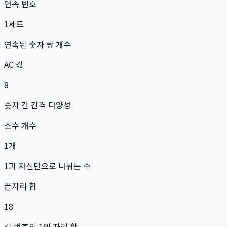
연속 번호
1
세트
연속된 숫자 쌍 개수
AC 값
8
숫자 간 간격 다양성
소수 개수
1
개
1과 자신만으로 나뉘는 수
끝자리 합
18
각 번호의 1의 자리 합