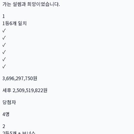
가는 설렘과 희망이었습니다.
1
1등
6개 일치
✓
✓
✓
✓
✓
✓
3,696,297,750
원
세후
2,509,519,822
원
당첨자
4
명
2
2등
5개 + 보너스