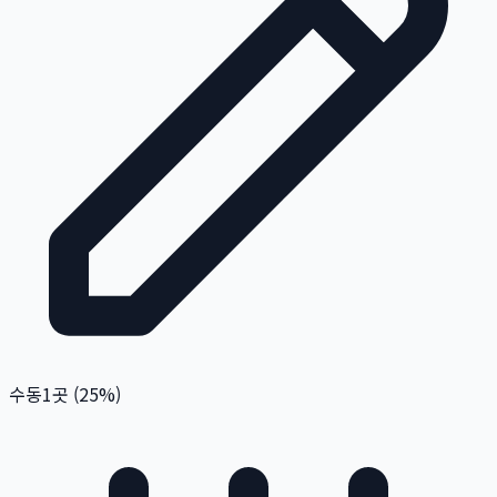
수동
1
곳 (
25
%)