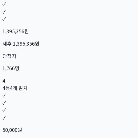
✓
✓
✓
1,395,356
원
세후
1,395,356
원
당첨자
1,766
명
4
4등
4개 일치
✓
✓
✓
✓
50,000
원