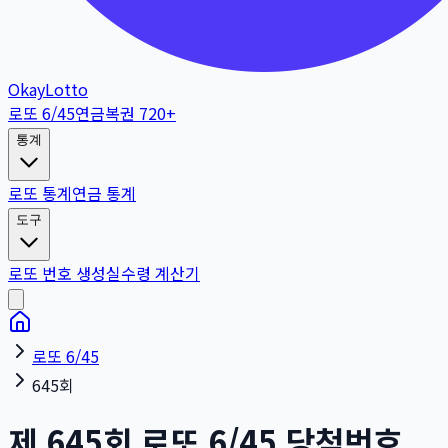
OkayLotto
로또 6/45
연금복권 720+
통계
로또 통계
연금 통계
도구
로또 번호 생성
실수령 계산기
로또 6/45
645회
제
645
회
로또 6/45 당첨번호