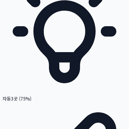
자동
3
곳 (
75
%)