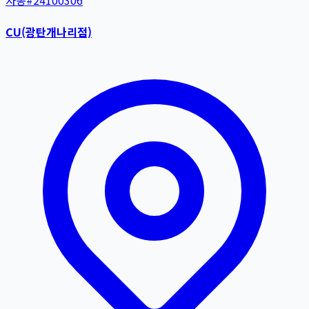
자동
#
24100306
CU(광탄개나리점)