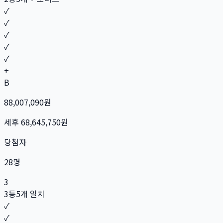
✓
✓
✓
✓
✓
+
B
88,007,090
원
세후
68,645,750
원
당첨자
28
명
3
3등
5개 일치
✓
✓