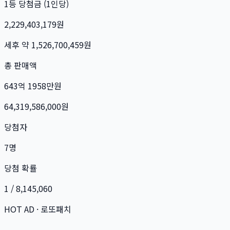
1등 당첨금 (1인당)
2,229,403,179
원
세후 약
1,526,700,459
원
총 판매액
643억 1958만
원
64,319,586,000
원
당첨자
7
명
당첨 확률
1 / 8,145,060
HOT AD · 로또패치