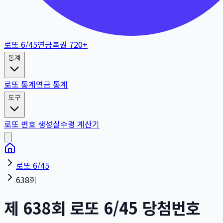
로또 6/45
연금복권 720+
통계
로또 통계
연금 통계
도구
로또 번호 생성
실수령 계산기
로또 6/45
638회
제
638
회
로또 6/45 당첨번호