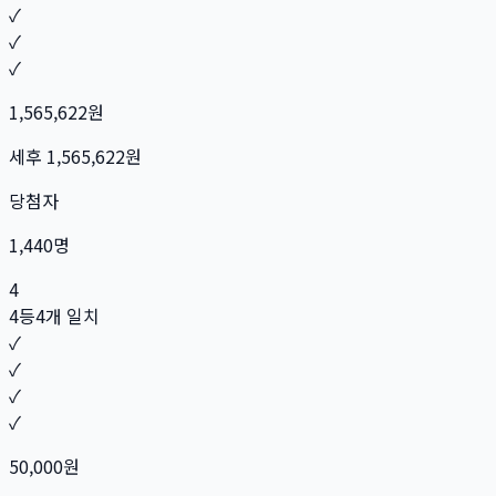
✓
✓
✓
1,565,622
원
세후
1,565,622
원
당첨자
1,440
명
4
4등
4개 일치
✓
✓
✓
✓
50,000
원