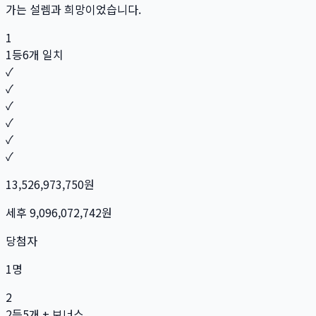
가는 설렘과 희망이었습니다.
1
1등
6개 일치
✓
✓
✓
✓
✓
✓
13,526,973,750
원
세후
9,096,072,742
원
당첨자
1
명
2
2등
5개 + 보너스