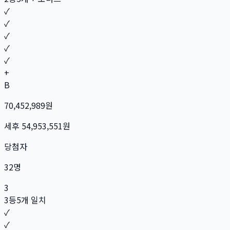
✓
✓
✓
✓
✓
+
B
70,452,989
원
세후
54,953,551
원
당첨자
32
명
3
3등
5개 일치
✓
✓