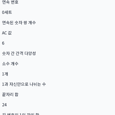
연속 번호
0
세트
연속된 숫자 쌍 개수
AC 값
6
숫자 간 간격 다양성
소수 개수
1
개
1과 자신만으로 나뉘는 수
끝자리 합
24
각 번호의 1의 자리 합