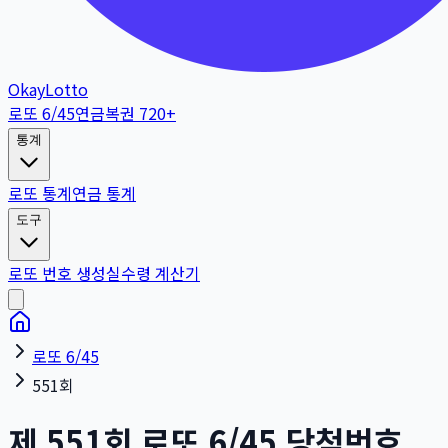
OkayLotto
로또 6/45
연금복권 720+
통계
로또 통계
연금 통계
도구
로또 번호 생성
실수령 계산기
로또 6/45
551회
제
551
회
로또 6/45 당첨번호