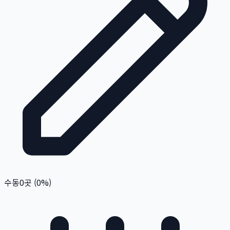
수동
0
곳 (
0
%)