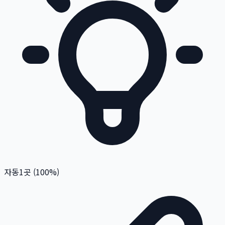
자동
1
곳 (
100
%)