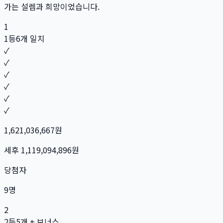
가는 설렘과 희망이었습니다.
1
1등
6개 일치
✓
✓
✓
✓
✓
✓
1,621,036,667
원
세후
1,119,094,896
원
당첨자
9
명
2
2등
5개 + 보너스