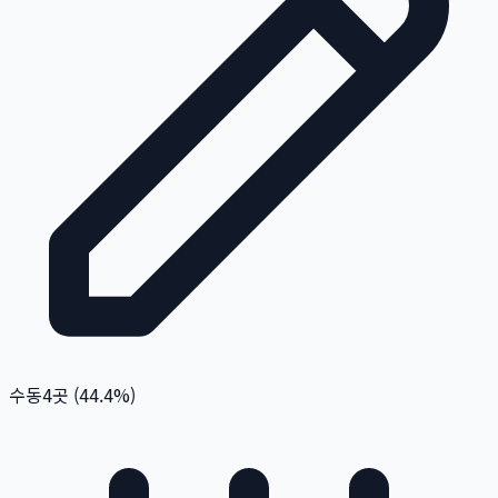
수동
4
곳 (
44.4
%)