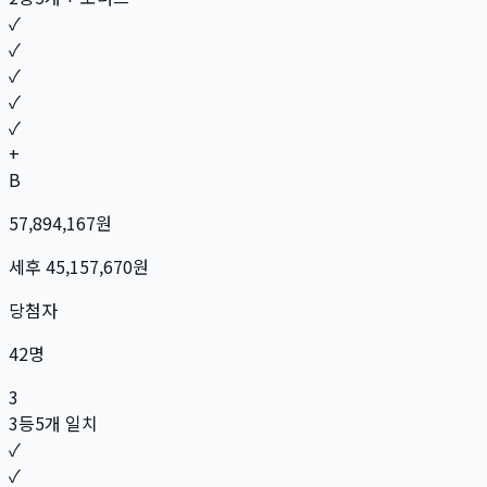
✓
✓
✓
✓
✓
+
B
57,894,167
원
세후
45,157,670
원
당첨자
42
명
3
3등
5개 일치
✓
✓