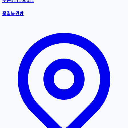
수동
#
11100021
꽃길복권방