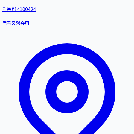
자동
#
14100424
역곡중앙슈퍼