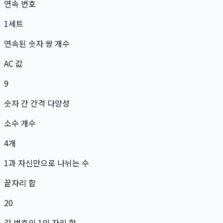
연속 번호
1
세트
연속된 숫자 쌍 개수
AC 값
9
숫자 간 간격 다양성
소수 개수
4
개
1과 자신만으로 나뉘는 수
끝자리 합
20
각 번호의 1의 자리 합