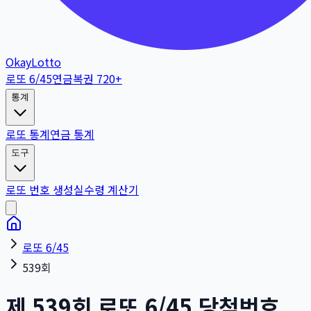
OkayLotto
로또 6/45
연금복권 720+
통계
로또 통계
연금 통계
도구
로또 번호 생성
실수령 계산기
로또 6/45
539회
제
539
회
로또 6/45 당첨번호