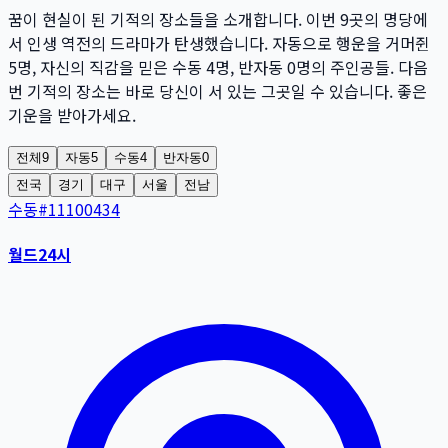
꿈이 현실이 된 기적의 장소들을 소개합니다. 이번
9
곳
의 명당에
서 인생 역전의 드라마가 탄생했습니다. 자동으로 행운을 거머쥔
5
명
, 자신의 직감을 믿은 수동
4
명
, 반자동
0
명
의 주인공들. 다음
번 기적의 장소는 바로 당신이 서 있는 그곳일 수 있습니다. 좋은
기운을 받아가세요.
전체
9
자동
5
수동
4
반자동
0
전국
경기
대구
서울
전남
수동
#
11100434
월드24시