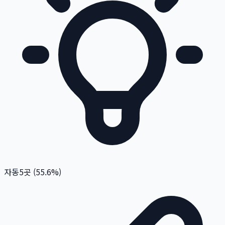
자동
5
곳 (
55.6
%)