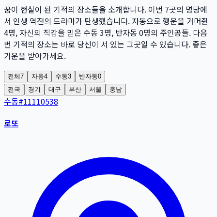
꿈이 현실이 된 기적의 장소들을 소개합니다. 이번
7
곳
의 명당에
서 인생 역전의 드라마가 탄생했습니다. 자동으로 행운을 거머쥔
4
명
, 자신의 직감을 믿은 수동
3
명
, 반자동
0
명
의 주인공들. 다음
번 기적의 장소는 바로 당신이 서 있는 그곳일 수 있습니다. 좋은
기운을 받아가세요.
전체
7
자동
4
수동
3
반자동
0
전국
경기
대구
부산
서울
충남
수동
#
11110538
로또