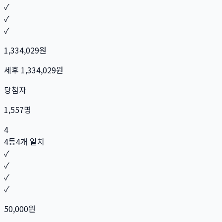
✓
✓
✓
1,334,029
원
세후
1,334,029
원
당첨자
1,557
명
4
4등
4개 일치
✓
✓
✓
✓
50,000
원