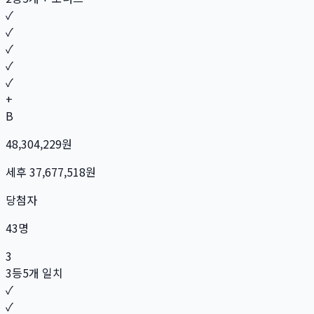
✓
✓
✓
✓
✓
+
B
48,304,229
원
세후
37,677,518
원
당첨자
43
명
3
3등
5개 일치
✓
✓