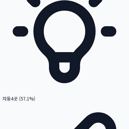
자동
4
곳 (
57.1
%)