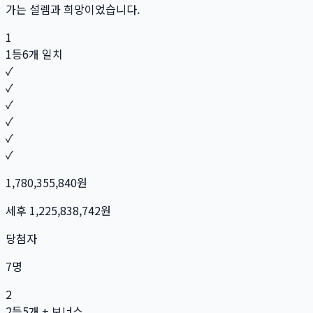
가는 설렘과 희망이었습니다.
1
1등
6개 일치
✓
✓
✓
✓
✓
✓
1,780,355,840
원
세후
1,225,838,742
원
당첨자
7
명
2
2등
5개 + 보너스