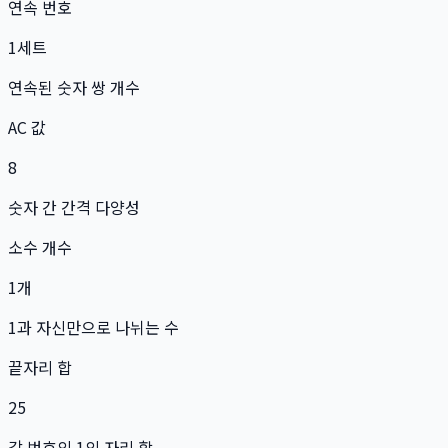
연속 번호
1
세트
연속된 숫자 쌍 개수
AC 값
8
숫자 간 간격 다양성
소수 개수
1
개
1과 자신만으로 나뉘는 수
끝자리 합
25
각 번호의 1의 자리 합