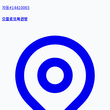
자동
#
14410065
으뜸로또복권방