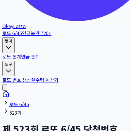
OkayLotto
로또 6/45
연금복권 720+
통계
로또 통계
연금 통계
도구
로또 번호 생성
실수령 계산기
로또 6/45
523회
제
523
회
로또 6/45 당첨번호