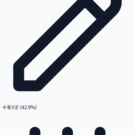
수동
3
곳 (
42.9
%)