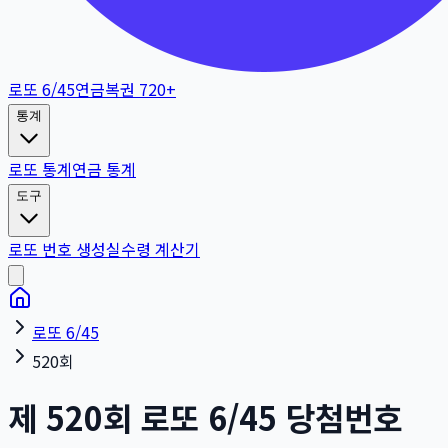
로또 6/45
연금복권 720+
통계
로또 통계
연금 통계
도구
로또 번호 생성
실수령 계산기
로또 6/45
520회
제
520
회
로또 6/45 당첨번호