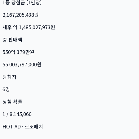
1등 당첨금 (1인당)
2,167,205,438
원
세후 약
1,485,027,973
원
총 판매액
550억 379만
원
55,003,797,000
원
당첨자
6
명
당첨 확률
1 / 8,145,060
HOT AD · 로또패치