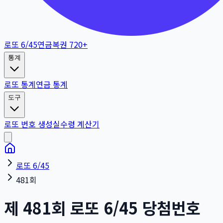
로또 6/45
연금복권 720+
통계
로또 통계
연금 통계
도구
로또 번호 생성
실수령 계산기
로또 6/45
481회
제
481
회
로또 6/45 당첨번호