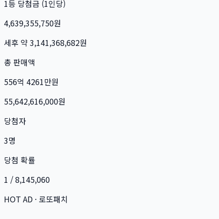
1등 당첨금 (1인당)
4,639,355,750
원
세후 약
3,141,368,682
원
총 판매액
556억 4261만
원
55,642,616,000
원
당첨자
3
명
당첨 확률
1 / 8,145,060
HOT AD · 로또패치