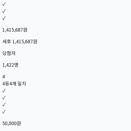
✓
✓
✓
1,415,687
원
세후
1,415,687
원
당첨자
1,422
명
4
4등
4개 일치
✓
✓
✓
✓
50,000
원