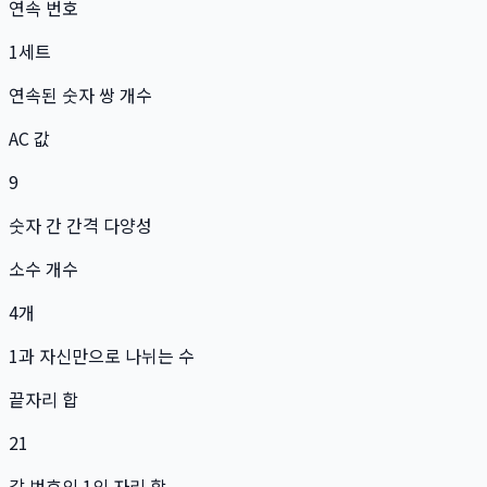
연속 번호
1
세트
연속된 숫자 쌍 개수
AC 값
9
숫자 간 간격 다양성
소수 개수
4
개
1과 자신만으로 나뉘는 수
끝자리 합
21
각 번호의 1의 자리 합