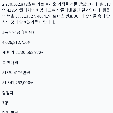
2,730,562,872
원)이라는 놀라운 기적을 선물 받았습니다. 총
513
억 4126만
원
어치의 희망이 모여 만들어낸 값진 결과입니다. 행운
의 번호
3, 7, 13, 27, 40, 41
와 보너스 번호
36
, 이 숫자들 속에 당
신의 꿈이 담겨있기를 바랍니다.
1등 당첨금 (1인당)
4,026,212,750
원
세후 약
2,730,562,872
원
총 판매액
513억 4126만
원
51,341,262,000
원
당첨자
3
명
당첨 확률