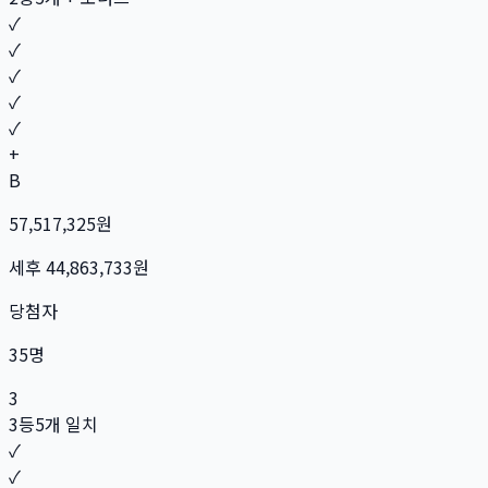
✓
✓
✓
✓
✓
+
B
57,517,325
원
세후
44,863,733
원
당첨자
35
명
3
3등
5개 일치
✓
✓