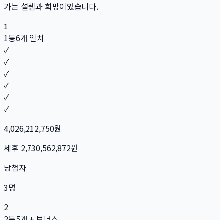
가는 설렘과 희망이었습니다.
1
1등
6개 일치
✓
✓
✓
✓
✓
✓
4,026,212,750
원
세후
2,730,562,872
원
당첨자
3
명
2
2등
5개 + 보너스