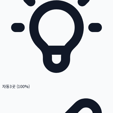
자동
3
곳 (
100
%)