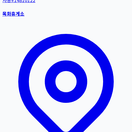
자동
#
14810122
목화휴게소