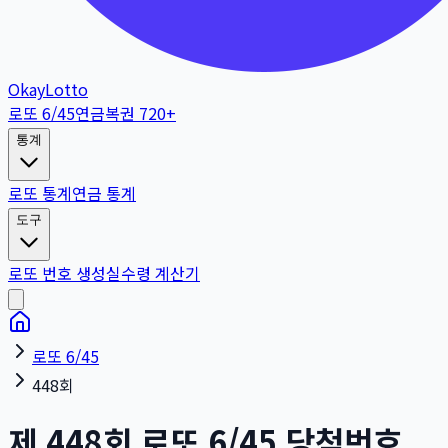
OkayLotto
로또 6/45
연금복권 720+
통계
로또 통계
연금 통계
도구
로또 번호 생성
실수령 계산기
로또 6/45
448회
제
448
회
로또 6/45 당첨번호