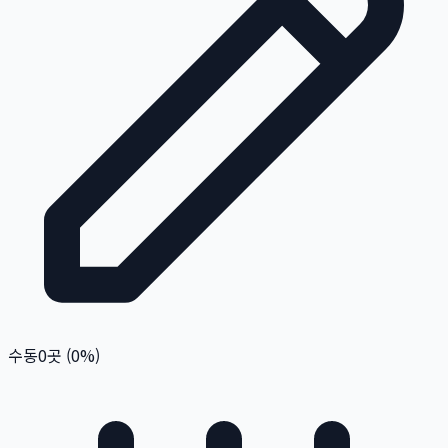
수동
0
곳 (
0
%)