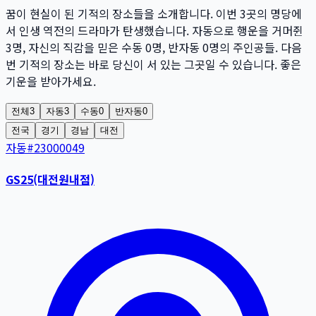
꿈이 현실이 된 기적의 장소들을 소개합니다. 이번
3
곳
의 명당에
서 인생 역전의 드라마가 탄생했습니다. 자동으로 행운을 거머쥔
3
명
, 자신의 직감을 믿은 수동
0
명
, 반자동
0
명
의 주인공들. 다음
번 기적의 장소는 바로 당신이 서 있는 그곳일 수 있습니다. 좋은
기운을 받아가세요.
전체
3
자동
3
수동
0
반자동
0
전국
경기
경남
대전
자동
#
23000049
GS25(대전원내점)