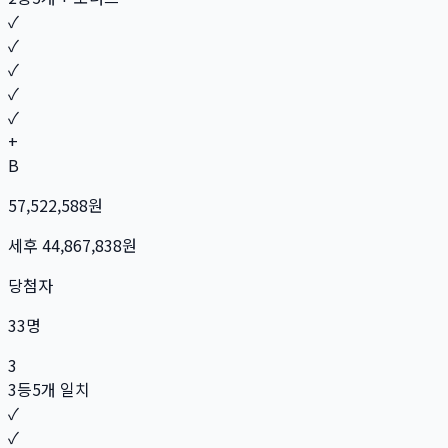
✓
✓
✓
✓
✓
+
B
57,522,588
원
세후
44,867,838
원
당첨자
33
명
3
3등
5개 일치
✓
✓