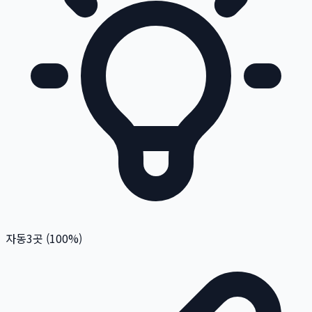
자동
3
곳 (
100
%)