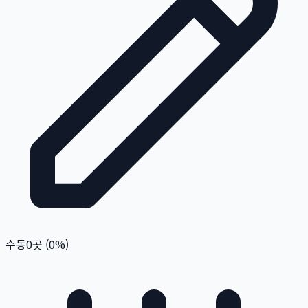
수동
0
곳 (
0
%)