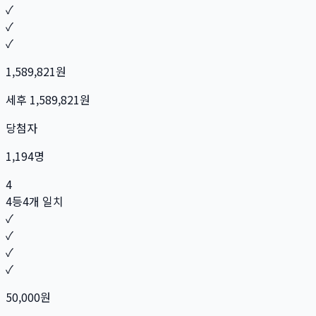
✓
✓
✓
1,589,821
원
세후
1,589,821
원
당첨자
1,194
명
4
4등
4개 일치
✓
✓
✓
✓
50,000
원