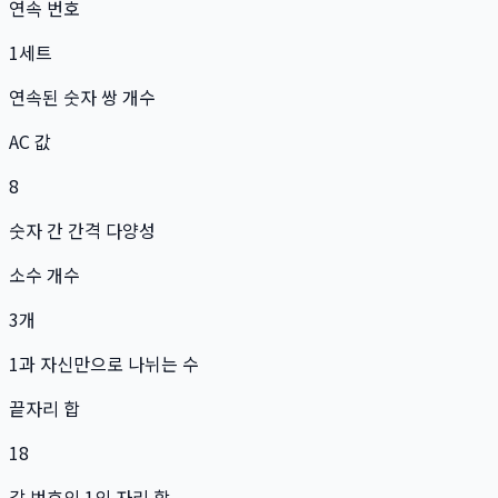
연속 번호
1
세트
연속된 숫자 쌍 개수
AC 값
8
숫자 간 간격 다양성
소수 개수
3
개
1과 자신만으로 나뉘는 수
끝자리 합
18
각 번호의 1의 자리 합