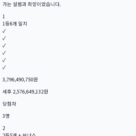
가는 설렘과 희망이었습니다.
1
1등
6개 일치
✓
✓
✓
✓
✓
✓
3,796,490,750
원
세후
2,576,649,132
원
당첨자
3
명
2
2등
5개 + 보너스