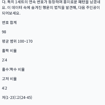
다. 특히
1
세트
의 연속 번호가 등장하며 흥미로운 패턴을 남겼네
요. 이 데이터 속에 숨겨진 행운의 법칙을 발견해, 다음 주인공이
되어보세요.
번호 합계
98
평균 범위 100~170
홀짝 비율
2:4
홀수:짝수 비율
고저 비율
4:2
저(1-23):고(24-45)