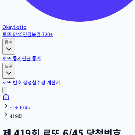
OkayLotto
로또 6/45
연금복권 720+
통계
로또 통계
연금 통계
도구
로또 번호 생성
실수령 계산기
로또 6/45
419회
제
419
회
로또 6/45 당첨번호