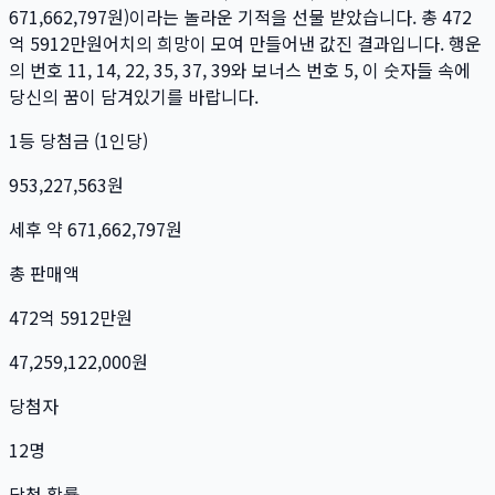
671,662,797
원)이라는 놀라운 기적을 선물 받았습니다. 총
472
억 5912만
원
어치의 희망이 모여 만들어낸 값진 결과입니다. 행운
의 번호
11, 14, 22, 35, 37, 39
와 보너스 번호
5
, 이 숫자들 속에
당신의 꿈이 담겨있기를 바랍니다.
1등 당첨금 (1인당)
953,227,563
원
세후 약
671,662,797
원
총 판매액
472억 5912만
원
47,259,122,000
원
당첨자
12
명
당첨 확률