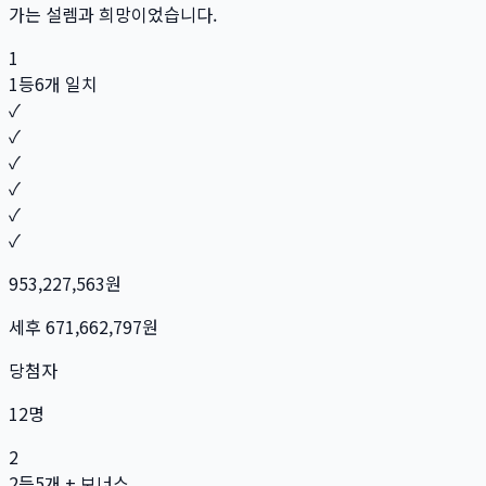
가는 설렘과 희망이었습니다.
1
1등
6개 일치
✓
✓
✓
✓
✓
✓
953,227,563
원
세후
671,662,797
원
당첨자
12
명
2
2등
5개 + 보너스