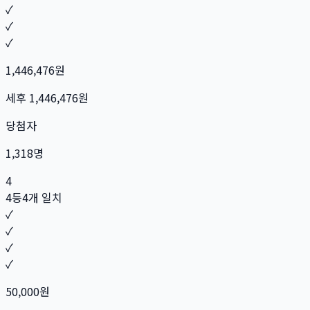
✓
✓
✓
1,446,476
원
세후
1,446,476
원
당첨자
1,318
명
4
4등
4개 일치
✓
✓
✓
✓
50,000
원