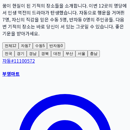
꿈이 현실이 된 기적의 장소들을 소개합니다. 이번
12
곳
의 명당에
서 인생 역전의 드라마가 탄생했습니다. 자동으로 행운을 거머쥔
7
명
, 자신의 직감을 믿은 수동
5
명
, 반자동
0
명
의 주인공들. 다음
번 기적의 장소는 바로 당신이 서 있는 그곳일 수 있습니다. 좋은
기운을 받아가세요.
전체
12
자동
7
수동
5
반자동
0
전국
경기
경남
경북
대전
부산
서울
충남
자동
#
11100572
부영마트