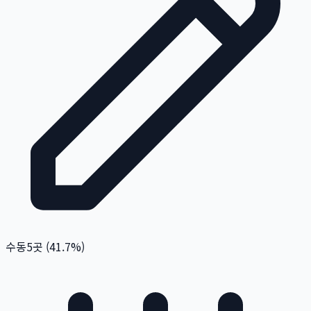
수동
5
곳 (
41.7
%)