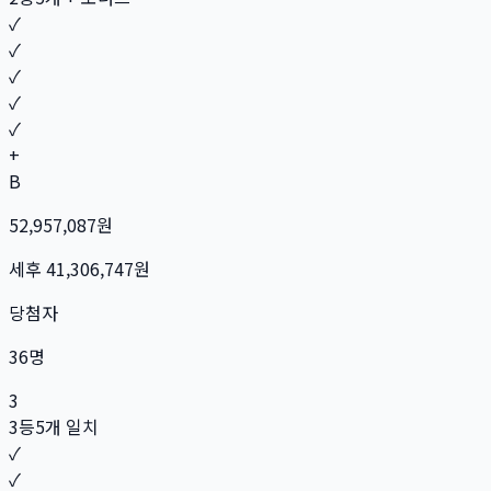
✓
✓
✓
✓
✓
+
B
52,957,087
원
세후
41,306,747
원
당첨자
36
명
3
3등
5개 일치
✓
✓