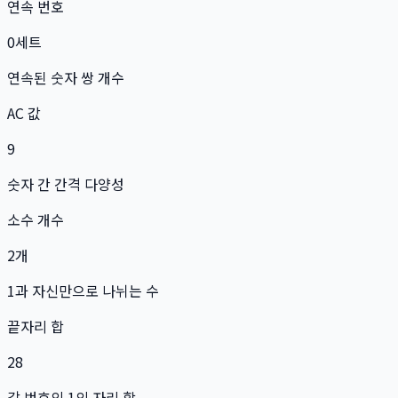
연속 번호
0
세트
연속된 숫자 쌍 개수
AC 값
9
숫자 간 간격 다양성
소수 개수
2
개
1과 자신만으로 나뉘는 수
끝자리 합
28
각 번호의 1의 자리 합