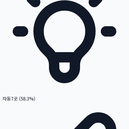
자동
7
곳 (
58.3
%)