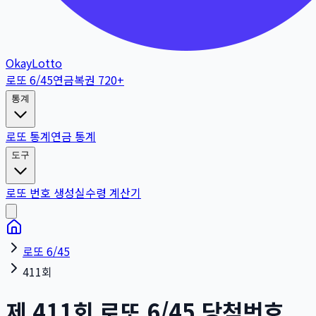
OkayLotto
로또 6/45
연금복권 720+
통계
로또 통계
연금 통계
도구
로또 번호 생성
실수령 계산기
로또 6/45
411회
제
411
회
로또 6/45 당첨번호