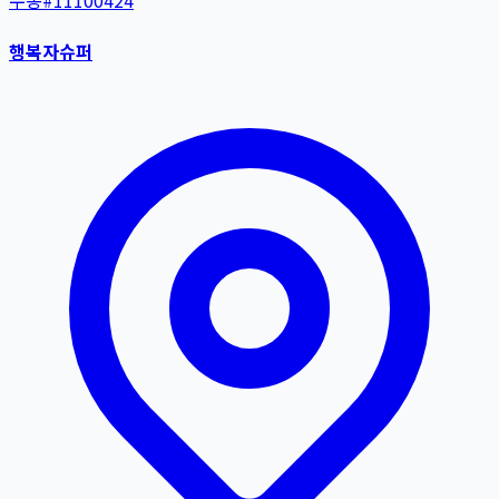
수동
#
11100424
행복자슈퍼