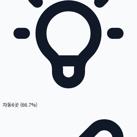
자동
6
곳 (
66.7
%)