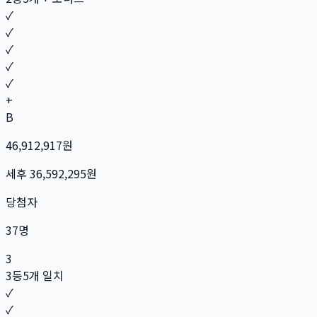
✓
✓
✓
✓
✓
+
B
46,912,917
원
세후
36,592,295
원
당첨자
37
명
3
3등
5개 일치
✓
✓