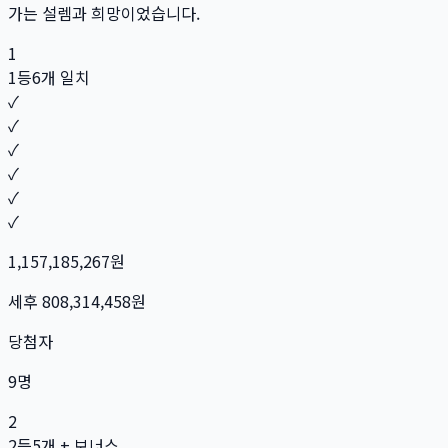
가는 설렘과 희망이었습니다.
1
1등
6개 일치
✓
✓
✓
✓
✓
✓
1,157,185,267
원
세후
808,314,458
원
당첨자
9
명
2
2등
5개 + 보너스