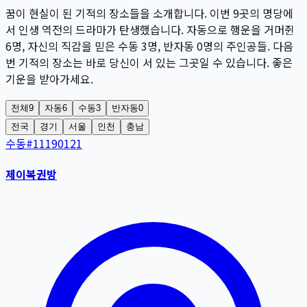
꿈이 현실이 된 기적의 장소들을 소개합니다. 이번
9
곳
의 명당에
서 인생 역전의 드라마가 탄생했습니다. 자동으로 행운을 거머쥔
6
명
, 자신의 직감을 믿은 수동
3
명
, 반자동
0
명
의 주인공들. 다음
번 기적의 장소는 바로 당신이 서 있는 그곳일 수 있습니다. 좋은
기운을 받아가세요.
전체
9
자동
6
수동
3
반자동
0
전국
경기
서울
인천
충남
수동
#
11190121
제이복권방