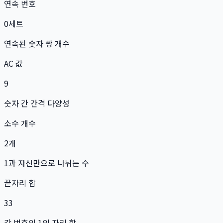
연속 번호
0
세트
연속된 숫자 쌍 개수
AC 값
9
숫자 간 간격 다양성
소수 개수
2
개
1과 자신만으로 나뉘는 수
끝자리 합
33
각 번호의 1의 자리 합