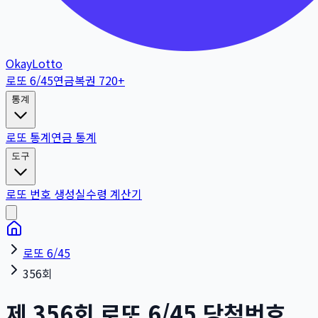
OkayLotto
로또 6/45
연금복권 720+
통계
로또 통계
연금 통계
도구
로또 번호 생성
실수령 계산기
로또 6/45
356회
제
356
회
로또 6/45 당첨번호