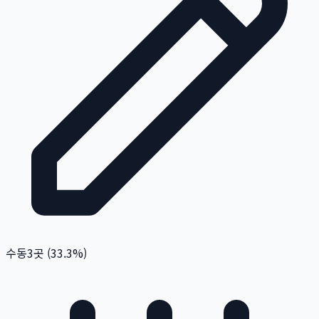
수동
3
곳 (
33.3
%)