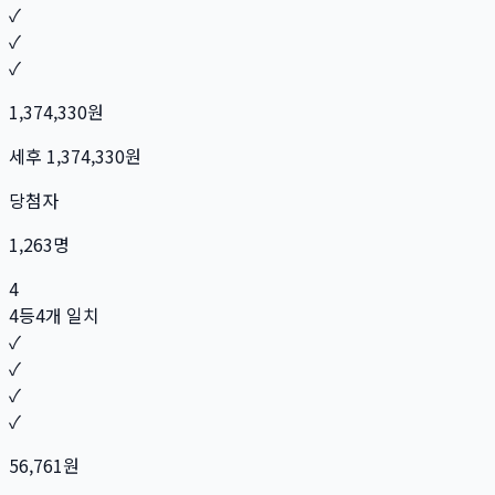
✓
✓
✓
1,374,330
원
세후
1,374,330
원
당첨자
1,263
명
4
4등
4개 일치
✓
✓
✓
✓
56,761
원