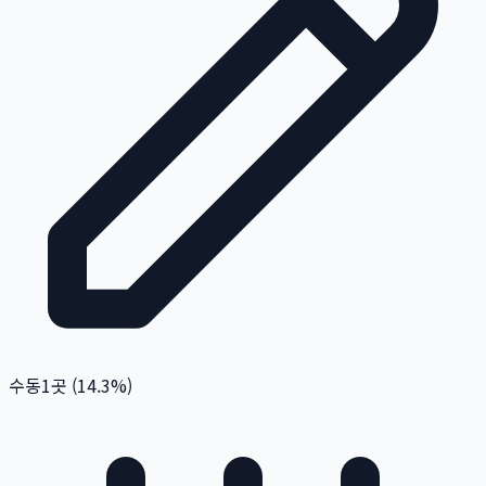
수동
1
곳 (
14.3
%)