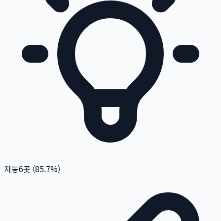
자동
6
곳 (
85.7
%)