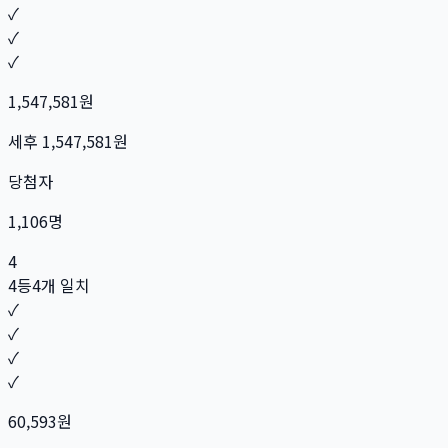
✓
✓
✓
1,547,581
원
세후
1,547,581
원
당첨자
1,106
명
4
4등
4개 일치
✓
✓
✓
✓
60,593
원