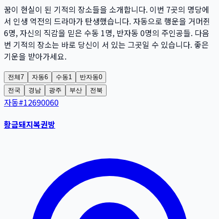
꿈이 현실이 된 기적의 장소들을 소개합니다. 이번
7
곳
의 명당에
서 인생 역전의 드라마가 탄생했습니다. 자동으로 행운을 거머쥔
6
명
, 자신의 직감을 믿은 수동
1
명
, 반자동
0
명
의 주인공들. 다음
번 기적의 장소는 바로 당신이 서 있는 그곳일 수 있습니다. 좋은
기운을 받아가세요.
전체
7
자동
6
수동
1
반자동
0
전국
경남
광주
부산
전북
자동
#
12690060
황금돼지복권방