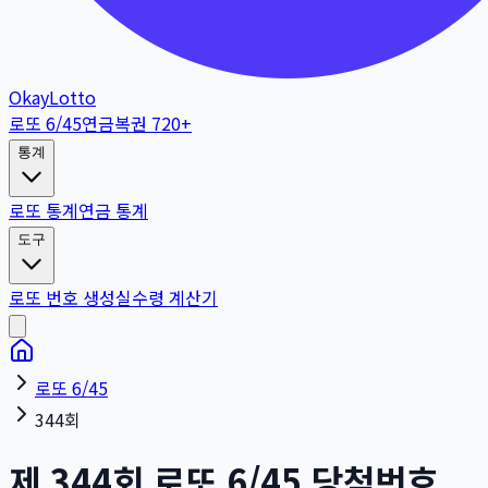
OkayLotto
로또 6/45
연금복권 720+
통계
로또 통계
연금 통계
도구
로또 번호 생성
실수령 계산기
로또 6/45
344회
제
344
회
로또 6/45 당첨번호