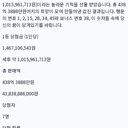
1,015,961,713
원)이라는 놀라운 기적을 선물 받았습니다. 총
438
억 3888만
원
어치의 희망이 모여 만들어낸 값진 결과입니다. 행운
의 번호
1, 2, 15, 28, 34, 45
와 보너스 번호
38
, 이 숫자들 속에 당
신의 꿈이 담겨있기를 바랍니다.
1등 당첨금 (1인당)
1,467,106,543
원
세후 약
1,015,961,713
원
총 판매액
438억 3888만
원
43,838,886,000
원
당첨자
7
명
당첨 확률