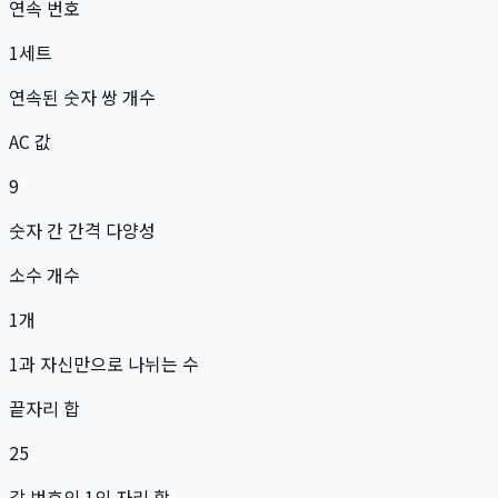
연속 번호
1
세트
연속된 숫자 쌍 개수
AC 값
9
숫자 간 간격 다양성
소수 개수
1
개
1과 자신만으로 나뉘는 수
끝자리 합
25
각 번호의 1의 자리 합