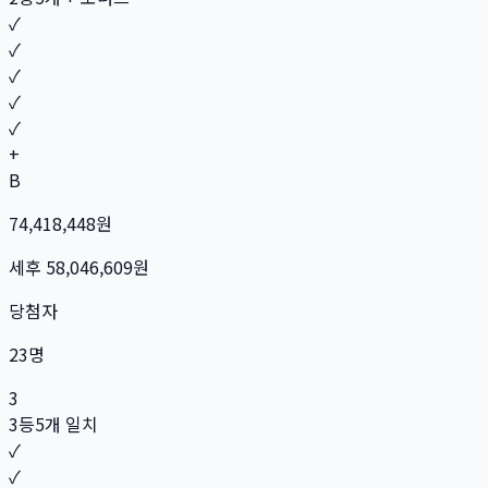
✓
✓
✓
✓
✓
+
B
74,418,448
원
세후
58,046,609
원
당첨자
23
명
3
3등
5개 일치
✓
✓