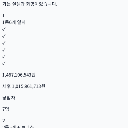
가는 설렘과 희망이었습니다.
1
1등
6개 일치
✓
✓
✓
✓
✓
✓
1,467,106,543
원
세후
1,015,961,713
원
당첨자
7
명
2
2등
5개 + 보너스