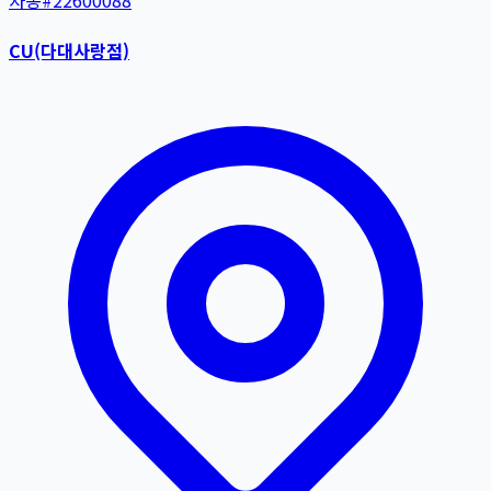
자동
#
22600088
CU(다대사랑점)