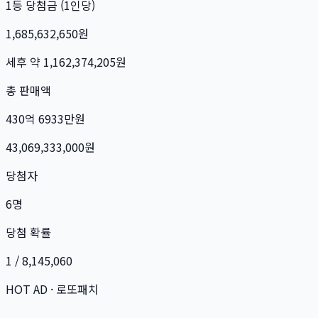
1등 당첨금 (1인당)
1,685,632,650
원
세후 약
1,162,374,205
원
총 판매액
430억 6933만
원
43,069,333,000
원
당첨자
6
명
당첨 확률
1 / 8,145,060
HOT AD · 로또패치