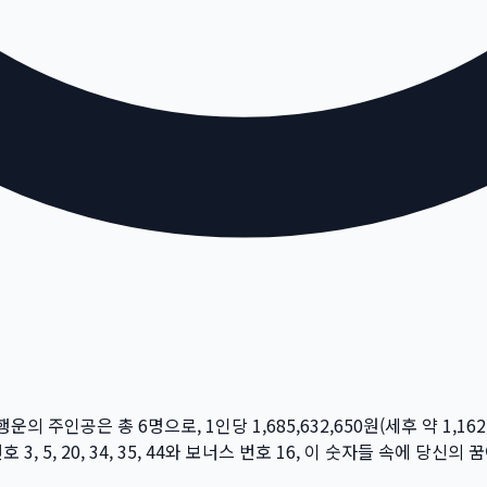
 행운의 주인공은 총
6
명
으로, 1인당
1,685,632,650
원
(세후 약
1,162
번호
3, 5, 20, 34, 35, 44
와 보너스 번호
16
, 이 숫자들 속에 당신의 