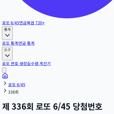
로또 6/45
연금복권 720+
통계
로또 통계
연금 통계
도구
로또 번호 생성
실수령 계산기
로또 6/45
336회
제
336
회
로또 6/45 당첨번호