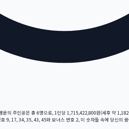
 행운의 주인공은 총
6
명
으로, 1인당
1,715,422,800
원
(세후 약
1,182
번호
9, 17, 34, 35, 43, 45
와 보너스 번호
2
, 이 숫자들 속에 당신의 