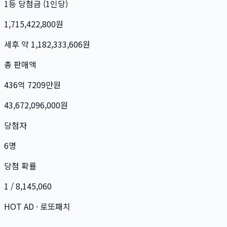
1등 당첨금 (1인당)
1,715,422,800
원
세후 약
1,182,333,606
원
총 판매액
436억 7209만
원
43,672,096,000
원
당첨자
6
명
당첨 확률
1 / 8,145,060
HOT AD · 로또패치