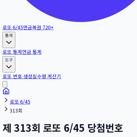
로또 6/45
연금복권 720+
통계
로또 통계
연금 통계
도구
로또 번호 생성
실수령 계산기
로또 6/45
313회
제
313
회
로또 6/45 당첨번호