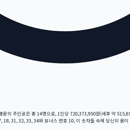
 행운의 주인공은 총
14
명
으로, 1인당
720,373,950
원
(세후 약
515,6
, 18, 31, 32, 33, 34
와 보너스 번호
10
, 이 숫자들 속에 당신의 꿈