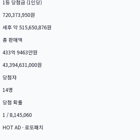
1등 당첨금 (1인당)
720,373,950
원
세후 약
515,650,876
원
총 판매액
433억 9463만
원
43,394,631,000
원
당첨자
14
명
당첨 확률
1 / 8,145,060
HOT AD · 로또패치