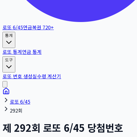
로또 6/45
연금복권 720+
통계
로또 통계
연금 통계
도구
로또 번호 생성
실수령 계산기
로또 6/45
292회
제
292
회
로또 6/45 당첨번호