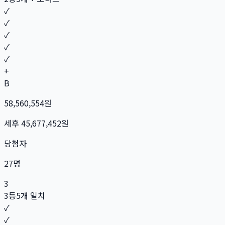
✓
✓
✓
✓
✓
+
B
58,560,554
원
세후
45,677,452
원
당첨자
27
명
3
3등
5개 일치
✓
✓