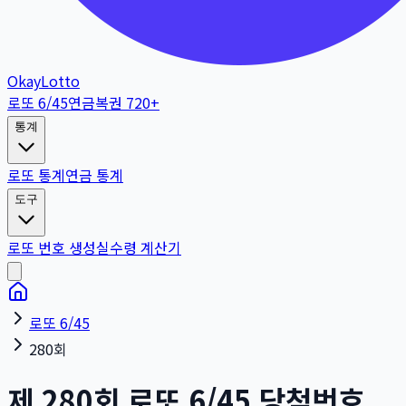
OkayLotto
로또 6/45
연금복권 720+
통계
로또 통계
연금 통계
도구
로또 번호 생성
실수령 계산기
로또 6/45
280회
제
280
회
로또 6/45 당첨번호