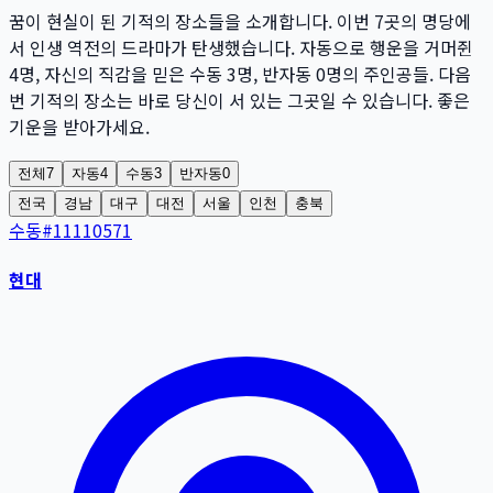
꿈이 현실이 된 기적의 장소들을 소개합니다. 이번
7
곳
의 명당에
서 인생 역전의 드라마가 탄생했습니다. 자동으로 행운을 거머쥔
4
명
, 자신의 직감을 믿은 수동
3
명
, 반자동
0
명
의 주인공들. 다음
번 기적의 장소는 바로 당신이 서 있는 그곳일 수 있습니다. 좋은
기운을 받아가세요.
전체
7
자동
4
수동
3
반자동
0
전국
경남
대구
대전
서울
인천
충북
수동
#
11110571
현대