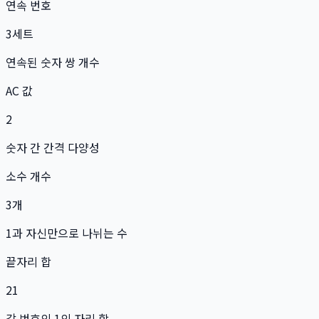
연속 번호
3
세트
연속된 숫자 쌍 개수
AC 값
2
숫자 간 간격 다양성
소수 개수
3
개
1과 자신만으로 나뉘는 수
끝자리 합
21
각 번호의 1의 자리 합