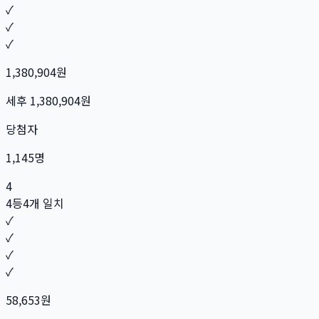
✓
✓
✓
1,380,904
원
세후
1,380,904
원
당첨자
1,145
명
4
4등
4개 일치
✓
✓
✓
✓
58,653
원