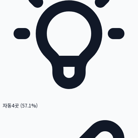
자동
4
곳 (
57.1
%)