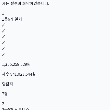
가는 설렘과 희망이었습니다.
1
1등
6개 일치
✓
✓
✓
✓
✓
✓
1,355,258,529
원
세후
941,023,544
원
당첨자
7
명
2
2등
5개 + 보너스