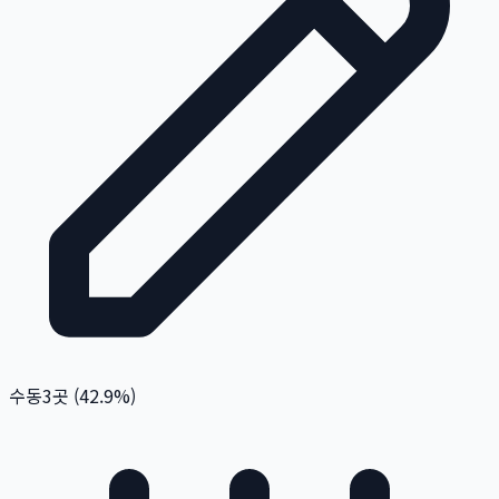
수동
3
곳 (
42.9
%)