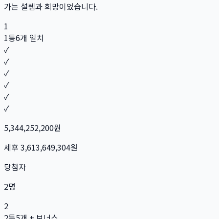
가는 설렘과 희망이었습니다.
1
1등
6개 일치
✓
✓
✓
✓
✓
✓
5,344,252,200
원
세후
3,613,649,304
원
당첨자
2
명
2
2등
5개 + 보너스