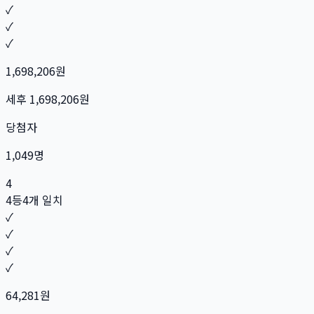
✓
✓
✓
1,698,206
원
세후
1,698,206
원
당첨자
1,049
명
4
4등
4개 일치
✓
✓
✓
✓
64,281
원