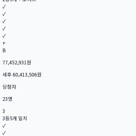
✓
✓
✓
✓
✓
+
B
77,452,931
원
세후
60,413,506
원
당첨자
23
명
3
3등
5개 일치
✓
✓