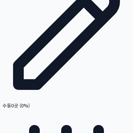
수동
0
곳 (
0
%)