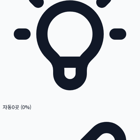
자동
0
곳 (
0
%)