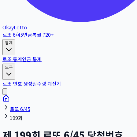
OkayLotto
로또 6/45
연금복권 720+
통계
로또 통계
연금 통계
도구
로또 번호 생성
실수령 계산기
로또 6/45
199회
제
199
회
로또 6/45 당첨번호