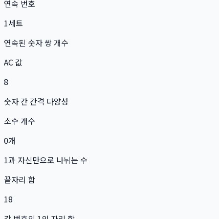
연속 번호
1
세트
연속된 숫자 쌍 개수
AC 값
8
숫자 간 간격 다양성
소수 개수
0
개
1과 자신만으로 나뉘는 수
끝자리 합
18
각 번호의 1의 자리 합