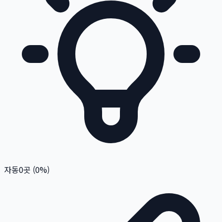
자동
0
곳 (
0
%)