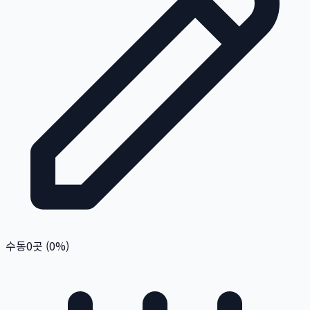
수동
0
곳 (
0
%)