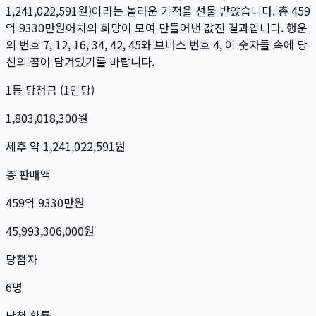
1,241,022,591
원)이라는 놀라운 기적을 선물 받았습니다. 총
459
억 9330만
원
어치의 희망이 모여 만들어낸 값진 결과입니다. 행운
의 번호
7, 12, 16, 34, 42, 45
와 보너스 번호
4
, 이 숫자들 속에 당
신의 꿈이 담겨있기를 바랍니다.
1등 당첨금 (1인당)
1,803,018,300
원
세후 약
1,241,022,591
원
총 판매액
459억 9330만
원
45,993,306,000
원
당첨자
6
명
당첨 확률