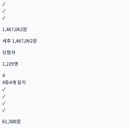
✓
✓
✓
1,467,062
원
세후
1,467,062
원
당첨자
1,229
명
4
4등
4개 일치
✓
✓
✓
✓
61,588
원