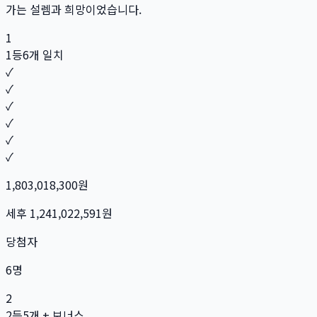
가는 설렘과 희망이었습니다.
1
1등
6개 일치
✓
✓
✓
✓
✓
✓
1,803,018,300
원
세후
1,241,022,591
원
당첨자
6
명
2
2등
5개 + 보너스