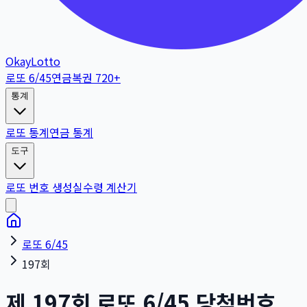
OkayLotto
로또 6/45
연금복권 720+
통계
로또 통계
연금 통계
도구
로또 번호 생성
실수령 계산기
로또 6/45
197회
제
197
회
로또 6/45 당첨번호