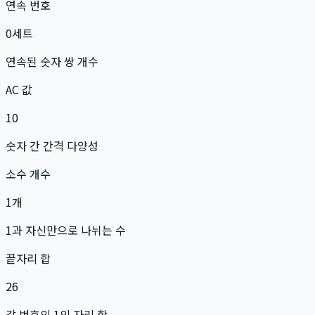
연속 번호
0
세트
연속된 숫자 쌍 개수
AC 값
10
숫자 간 간격 다양성
소수 개수
1
개
1과 자신만으로 나뉘는 수
끝자리 합
26
각 번호의 1의 자리 합