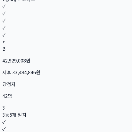
✓
✓
✓
✓
✓
+
B
42,929,008
원
세후
33,484,846
원
당첨자
42
명
3
3등
5개 일치
✓
✓