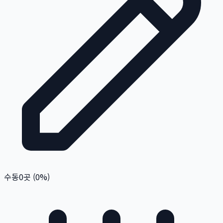
수동
0
곳 (
0
%)