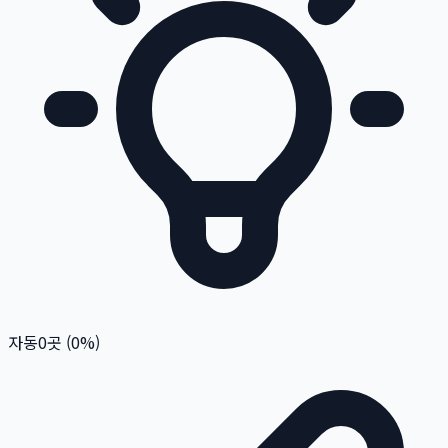
자동
0
곳 (
0
%)