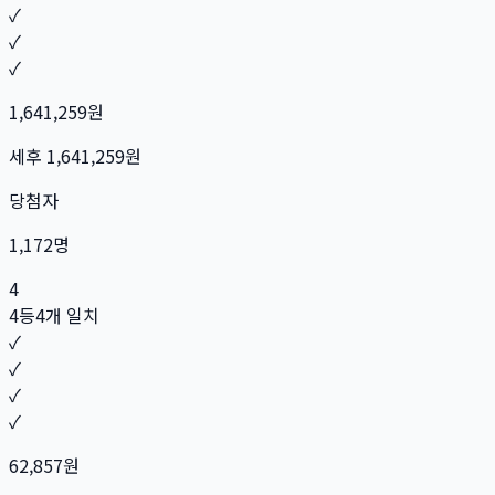
✓
✓
✓
1,641,259
원
세후
1,641,259
원
당첨자
1,172
명
4
4등
4개 일치
✓
✓
✓
✓
62,857
원