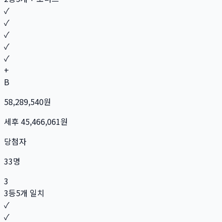
✓
✓
✓
✓
✓
+
B
58,289,540
원
세후
45,466,061
원
당첨자
33
명
3
3등
5개 일치
✓
✓