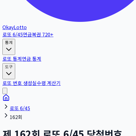
OkayLotto
로또 6/45
연금복권 720+
통계
로또 통계
연금 통계
도구
로또 번호 생성
실수령 계산기
로또 6/45
162회
제
162
회
로또 6/45 당첨번호