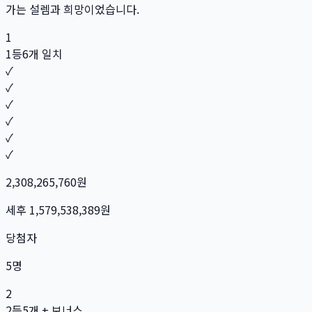
가는 설렘과 희망이었습니다.
1
1등
6개 일치
✓
✓
✓
✓
✓
✓
2,308,265,760
원
세후
1,579,538,389
원
당첨자
5
명
2
2등
5개 + 보너스