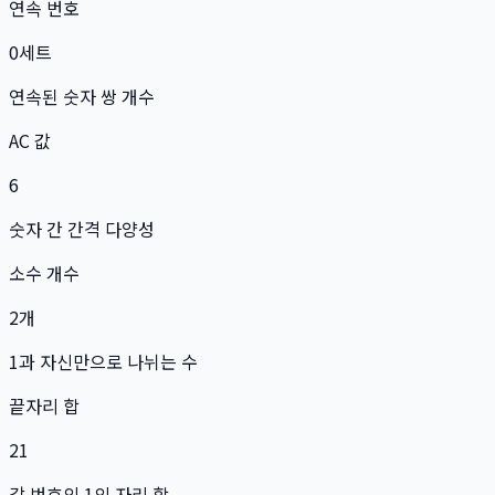
연속 번호
0
세트
연속된 숫자 쌍 개수
AC 값
6
숫자 간 간격 다양성
소수 개수
2
개
1과 자신만으로 나뉘는 수
끝자리 합
21
각 번호의 1의 자리 합