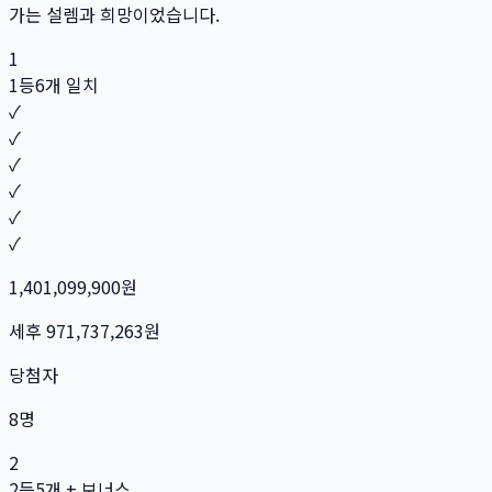
가는 설렘과 희망이었습니다.
1
1등
6개 일치
✓
✓
✓
✓
✓
✓
1,401,099,900
원
세후
971,737,263
원
당첨자
8
명
2
2등
5개 + 보너스