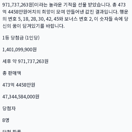
971,737,263
원)이라는 놀라운 기적을 선물 받았습니다. 총
473
억 4458만
원
어치의 희망이 모여 만들어낸 값진 결과입니다. 행운
의 번호
5, 18, 28, 30, 42, 45
와 보너스 번호
2
, 이 숫자들 속에 당
신의 꿈이 담겨있기를 바랍니다.
1등 당첨금 (1인당)
1,401,099,900
원
세후 약
971,737,263
원
총 판매액
473억 4458만
원
47,344,584,000
원
당첨자
8
명
당첨 확률