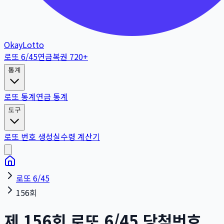
OkayLotto
로또 6/45
연금복권 720+
통계
로또 통계
연금 통계
도구
로또 번호 생성
실수령 계산기
로또 6/45
156회
제
156
회
로또 6/45 당첨번호