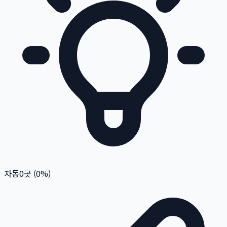
자동
0
곳 (
0
%)