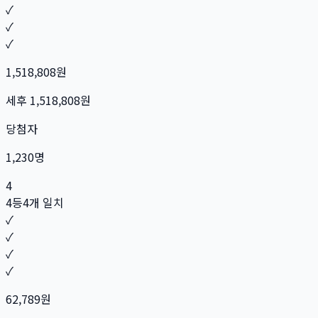
✓
✓
✓
1,518,808
원
세후
1,518,808
원
당첨자
1,230
명
4
4등
4개 일치
✓
✓
✓
✓
62,789
원