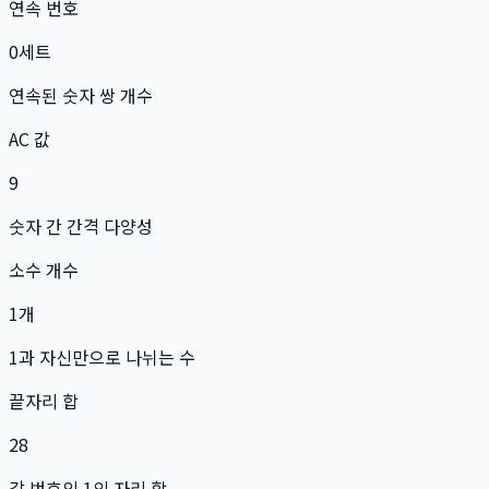
연속 번호
0
세트
연속된 숫자 쌍 개수
AC 값
9
숫자 간 간격 다양성
소수 개수
1
개
1과 자신만으로 나뉘는 수
끝자리 합
28
각 번호의 1의 자리 합