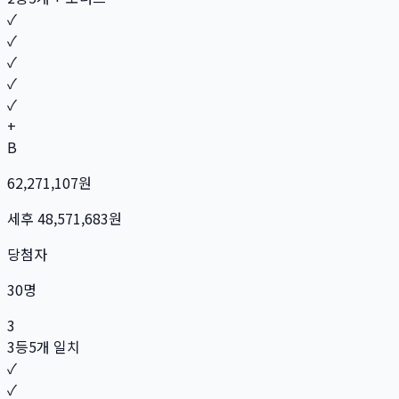
✓
✓
✓
✓
✓
+
B
62,271,107
원
세후
48,571,683
원
당첨자
30
명
3
3등
5개 일치
✓
✓