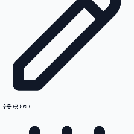
수동
0
곳 (
0
%)