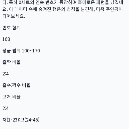
다. 특히
0
세트
의 연속 번호가 등장하며 흥미로운 패턴을 남겼네
요. 이 데이터 속에 숨겨진 행운의 법칙을 발견해, 다음 주인공이
되어보세요.
번호 합계
168
평균 범위 100~170
홀짝 비율
2:4
홀수:짝수 비율
고저 비율
2:4
저(1-23):고(24-45)