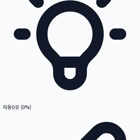
자동
0
곳 (
0
%)