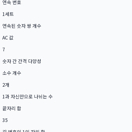
연속 번호
1
세트
연속된 숫자 쌍 개수
AC 값
7
숫자 간 간격 다양성
소수 개수
2
개
1과 자신만으로 나뉘는 수
끝자리 합
35
각 번호의 1의 자리 합