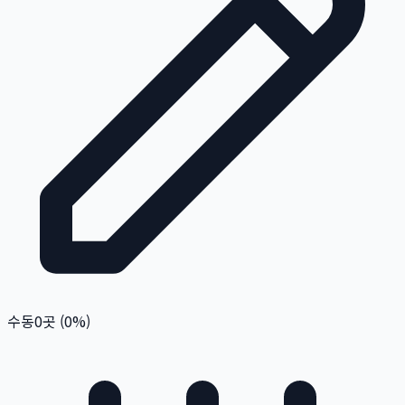
수동
0
곳 (
0
%)