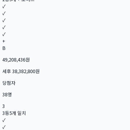
✓
✓
✓
✓
✓
+
B
49,208,436
원
세후
38,382,800
원
당첨자
38
명
3
3등
5개 일치
✓
✓