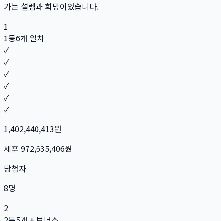
가는 설렘과 희망이었습니다.
1
1등
6개 일치
✓
✓
✓
✓
✓
✓
1,402,440,413
원
세후
972,635,406
원
당첨자
8
명
2
2등
5개 + 보너스