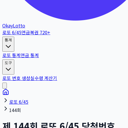
OkayLotto
로또 6/45
연금복권 720+
통계
로또 통계
연금 통계
도구
로또 번호 생성
실수령 계산기
로또 6/45
144회
제
144
회
로또 6/45 당첨번호