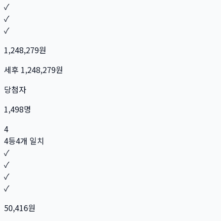
✓
✓
✓
1,248,279
원
세후
1,248,279
원
당첨자
1,498
명
4
4등
4개 일치
✓
✓
✓
✓
50,416
원