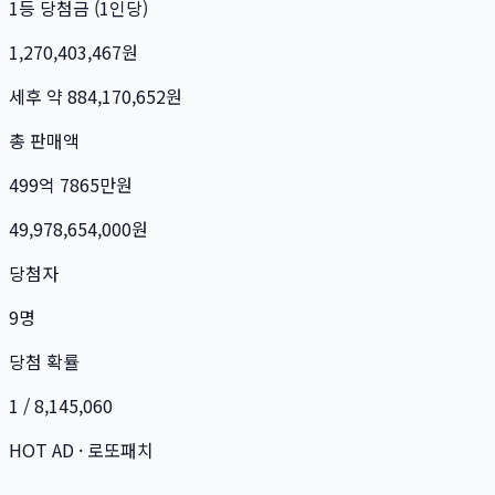
1등 당첨금 (1인당)
1,270,403,467
원
세후 약
884,170,652
원
총 판매액
499억 7865만
원
49,978,654,000
원
당첨자
9
명
당첨 확률
1 / 8,145,060
HOT AD · 로또패치