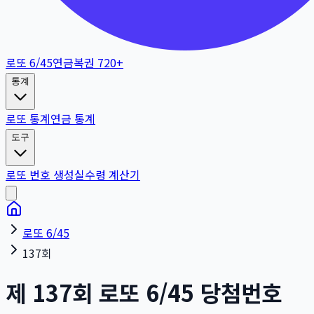
로또 6/45
연금복권 720+
통계
로또 통계
연금 통계
도구
로또 번호 생성
실수령 계산기
로또 6/45
137회
제
137
회
로또 6/45 당첨번호