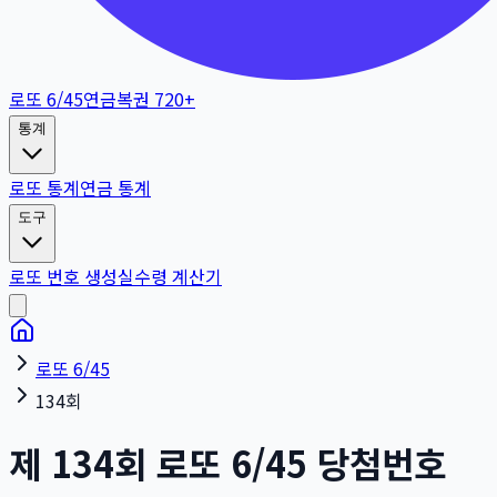
로또 6/45
연금복권 720+
통계
로또 통계
연금 통계
도구
로또 번호 생성
실수령 계산기
로또 6/45
134회
제
134
회
로또 6/45 당첨번호