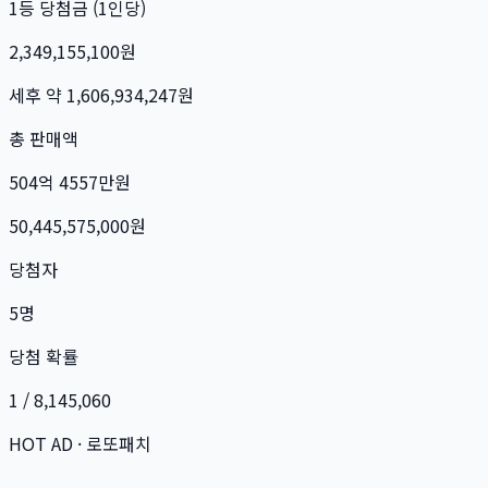
1등 당첨금 (1인당)
2,349,155,100
원
세후 약
1,606,934,247
원
총 판매액
504억 4557만
원
50,445,575,000
원
당첨자
5
명
당첨 확률
1 / 8,145,060
HOT AD · 로또패치