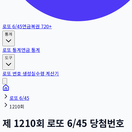
로또 6/45
연금복권 720+
통계
로또 통계
연금 통계
도구
로또 번호 생성
실수령 계산기
로또 6/45
1210회
제
1210
회
로또 6/45 당첨번호