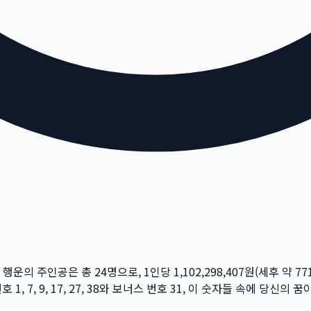
주 행운의 주인공은 총
24
명
으로, 1인당
1,102,298,407
원
(세후 약
77
번호
1, 7, 9, 17, 27, 38
와 보너스 번호
31
, 이 숫자들 속에 당신의 