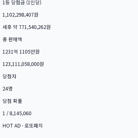
1등 당첨금 (1인당)
1,102,298,407
원
세후 약
771,540,262
원
총 판매액
1231억 1105만
원
123,111,058,000
원
당첨자
24
명
당첨 확률
1 / 8,145,060
HOT AD · 로또패치