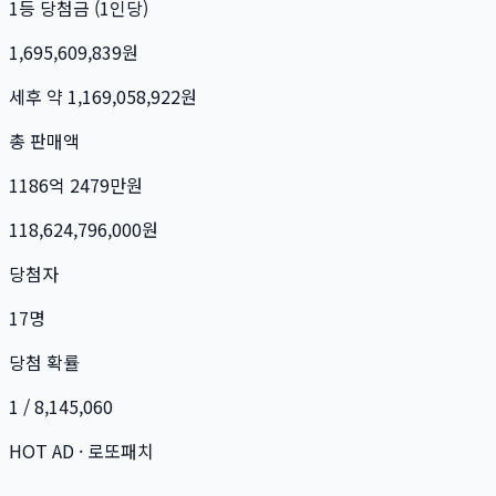
1등 당첨금 (1인당)
1,695,609,839
원
세후 약
1,169,058,922
원
총 판매액
1186억 2479만
원
118,624,796,000
원
당첨자
17
명
당첨 확률
1 / 8,145,060
HOT AD · 로또패치