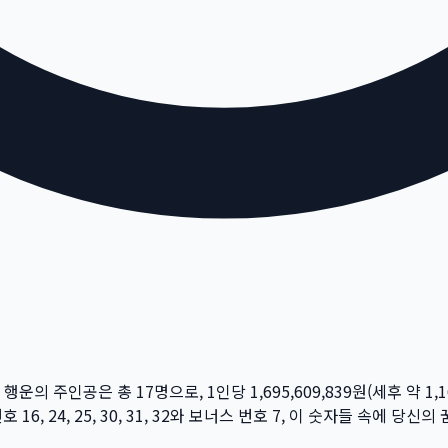
주 행운의 주인공은 총
17
명
으로, 1인당
1,695,609,839
원
(세후 약
1,
번호
16, 24, 25, 30, 31, 32
와 보너스 번호
7
, 이 숫자들 속에 당신의