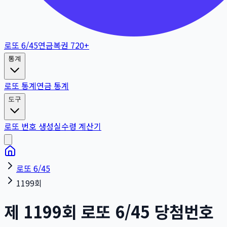
로또 6/45
연금복권 720+
통계
로또 통계
연금 통계
도구
로또 번호 생성
실수령 계산기
로또 6/45
1199회
제
1199
회
로또 6/45 당첨번호